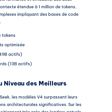
ontexte étendue à 1 million de tokens,
omplexes impliquant des bases de code
.
e tokens
ts optimisée
(49B actifs)
rds (13B actifs)
u Niveau des Meilleurs
pSeek, les modèles V4 surpassent leurs
s architecturales significatives. Sur les
itionnent très près des leaders actuels,