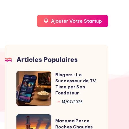
Ajouter Votre Startup
Articles Populaires
Bingers : Le
Bingers
Successeur de TV
:
Time par Son
Le
Fondateur
Successeur
14/07/2026
de
TV
Mazama
Mazama Perce
Time
Perce
Roches Chaudes