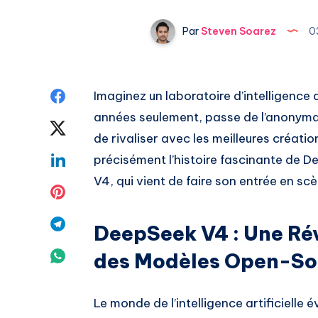
Par
Steven Soarez
0
Share
Imaginez un laboratoire d’intelligence a
années seulement, passe de l’anonymat
on
Share
de rivaliser avec les meilleures créati
Facebook
on
Share
précisément l’histoire fascinante de 
V4, qui vient de faire son entrée en 
Twitter
on
Share
Linkedin
on
Share
DeepSeek V4 : Une Rév
Pinterest
on
Share
des Modèles Open-So
Telegram
on
Le monde de l’intelligence artificielle 
Whatsapp