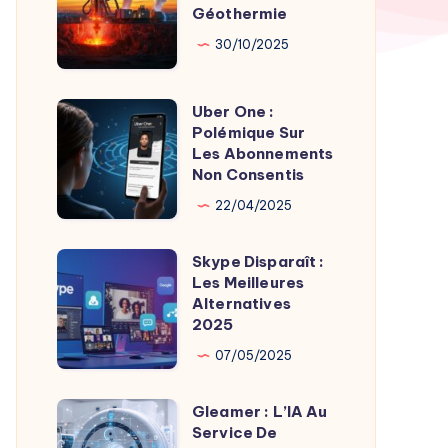
par
Géothermie
Roches
Son
Chaudes
30/10/2025
Fondateur
Géothermie
Uber One :
Uber
Polémique Sur
One
Les Abonnements
:
Non Consentis
Polémique
22/04/2025
Sur
Les
Skype Disparaît :
Skype
Abonnements
Les Meilleures
Disparaît
Alternatives
Non
:
2025
Consentis
Les
07/05/2025
Meilleures
Alternatives
Gleamer : L’IA Au
Gleamer
2025
Service De
: