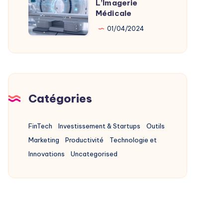
L’Imagerie
L’IA
Médicale
Au
01/04/2024
Service
De
L’Imagerie
Médicale
Catégories
FinTech
Investissement & Startups
Outils
Marketing
Productivité
Technologie et
Innovations
Uncategorised