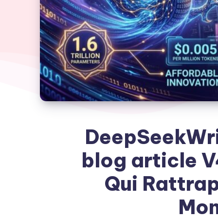
DeepSeekWrit
blog article V
Qui Rattrap
Mon