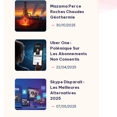
TV
Mazama
Mazama Perce
Time
Perce
Roches Chaudes
par
Géothermie
Roches
Son
Chaudes
30/10/2025
Fondateur
Géothermie
Uber One :
Uber
Polémique Sur
One
Les Abonnements
:
Non Consentis
Polémique
22/04/2025
Sur
Les
Skype Disparaît :
Skype
Abonnements
Les Meilleures
Disparaît
Alternatives
Non
:
2025
Consentis
Les
07/05/2025
Meilleures