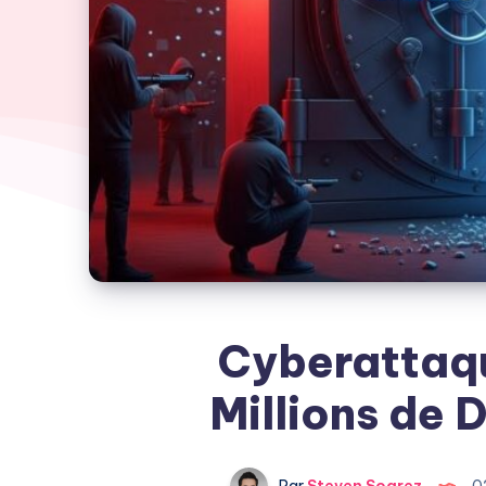
Cyberattaqu
Millions de 
Par
Steven Soarez
0