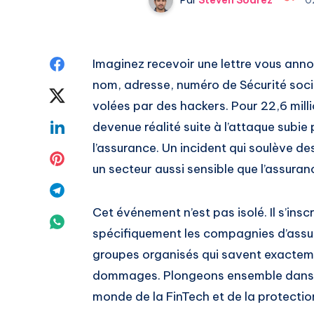
Share
Imaginez recevoir une lettre vous ann
nom, adresse, numéro de Sécurité soci
on
Share
volées par des hackers. Pour 22,6 mill
Facebook
on
Share
devenue réalité suite à l’attaque subie
l’assurance. Un incident qui soulève de
Twitter
on
Share
un secteur aussi sensible que l’assuran
Linkedin
on
Share
Cet événement n’est pas isolé. Il s’insc
Pinterest
on
Share
spécifiquement les compagnies d’assur
Telegram
on
groupes organisés qui savent exactem
dommages. Plongeons ensemble dans les
Whatsapp
monde de la FinTech et de la protecti