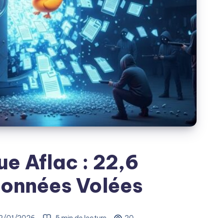
e Aflac : 22,6
Données Volées
2/01/2026
5 min de lecture
20