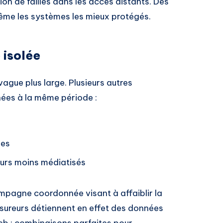
tion de failles dans les accès distants. Des
même les systèmes les mieux protégés.
 isolée
ague plus large. Plusieurs autres
ées à la même période :
ies
eurs moins médiatisés
ampagne coordonnée visant à affaiblir la
ssureurs détiennent en effet des données
web : combinaisons parfaites pour