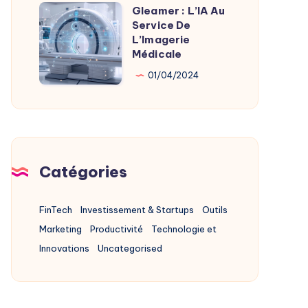
Alternatives
Gleamer : L’IA Au
Gleamer
2025
Service De
:
L’Imagerie
L’IA
Médicale
Au
01/04/2024
Service
De
L’Imagerie
Médicale
Catégories
FinTech
Investissement & Startups
Outils
Marketing
Productivité
Technologie et
Innovations
Uncategorised