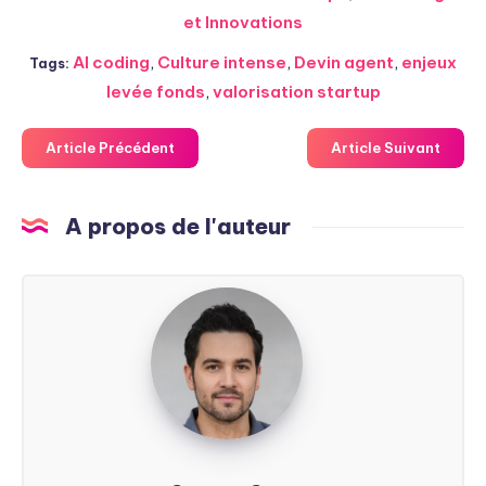
et Innovations
AI coding
,
Culture intense
,
Devin agent
,
enjeux
Tags:
levée fonds
,
valorisation startup
Article Précédent
Article Suivant
A propos de l'auteur
Steven
Soarez