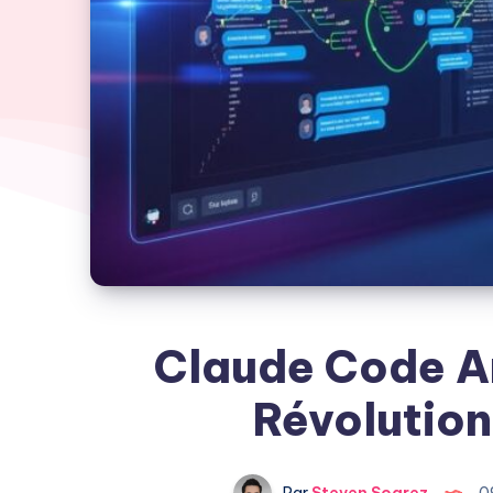
Claude Code Ar
Révolution
Par
Steven Soarez
0