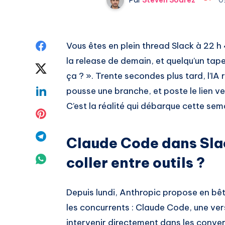
Share
Vous êtes en plein thread Slack à 22 h
la release de demain, et quelqu’un tap
on
Share
ça ? ». Trente secondes plus tard, l’IA 
Facebook
on
Share
pousse une branche, et poste le lien ver
C’est la réalité qui débarque cette s
Twitter
on
Share
Linkedin
on
Share
Claude Code dans Slack
Pinterest
on
Share
coller entre outils ?
Telegram
on
Depuis lundi, Anthropic propose en bêta
Whatsapp
les concurrents : Claude Code, une ve
intervenir directement dans les conve