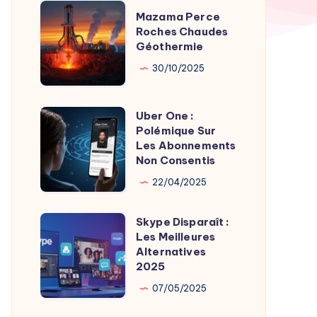
TV
Mazama
Mazama Perce
Time
Perce
Roches Chaudes
par
Géothermie
Roches
Son
Chaudes
30/10/2025
Fondateur
Géothermie
Uber One :
Uber
Polémique Sur
One
Les Abonnements
:
Non Consentis
Polémique
22/04/2025
Sur
Les
Skype Disparaît :
Skype
Abonnements
Les Meilleures
Disparaît
Alternatives
Non
:
2025
Consentis
Les
07/05/2025
Meilleures