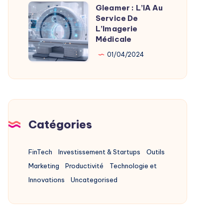
Alternatives
Gleamer : L’IA Au
Gleamer
2025
Service De
:
L’Imagerie
L’IA
Médicale
Au
01/04/2024
Service
De
L’Imagerie
Médicale
Catégories
FinTech
Investissement & Startups
Outils
Marketing
Productivité
Technologie et
Innovations
Uncategorised