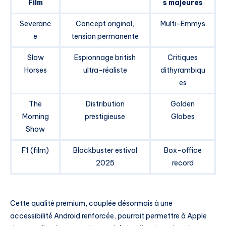
Film
s majeures
Severanc
Concept original,
Multi-Emmys
e
tension permanente
Slow
Espionnage british
Critiques
Horses
ultra-réaliste
dithyrambiqu
es
The
Distribution
Golden
Morning
prestigieuse
Globes
Show
F1 (film)
Blockbuster estival
Box-office
2025
record
Cette qualité premium, couplée désormais à une
accessibilité Android renforcée, pourrait permettre à Apple