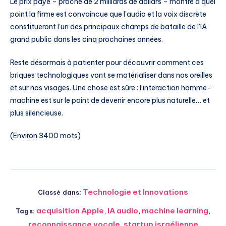
Le prix payé – proche de 2 milliards de dollars – montre à quel
point la firme est convaincue que l’audio et la voix discrète
constitueront l’un des principaux champs de bataille de l’IA
grand public dans les cinq prochaines années.
Reste désormais à patienter pour découvrir comment ces
briques technologiques vont se matérialiser dans nos oreilles
et sur nos visages. Une chose est sûre : l’interaction homme-
machine est sur le point de devenir encore plus naturelle… et
plus silencieuse.
(Environ 3400 mots)
Technologie et Innovations
Classé dans:
acquisition Apple
,
IA audio
,
machine learning
,
Tags:
reconnaissance vocale
,
startup israélienne