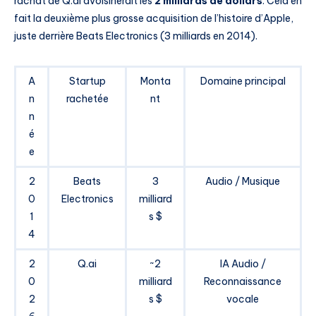
rachat de Q.ai avoisinerait les
2 milliards de dollars
. Cela en
fait la deuxième plus grosse acquisition de l’histoire d’Apple,
juste derrière Beats Electronics (3 milliards en 2014).
A
Startup
Monta
Domaine principal
n
rachetée
nt
n
é
e
2
Beats
3
Audio / Musique
0
Electronics
milliard
1
s $
4
2
Q.ai
~2
IA Audio /
0
milliard
Reconnaissance
2
s $
vocale