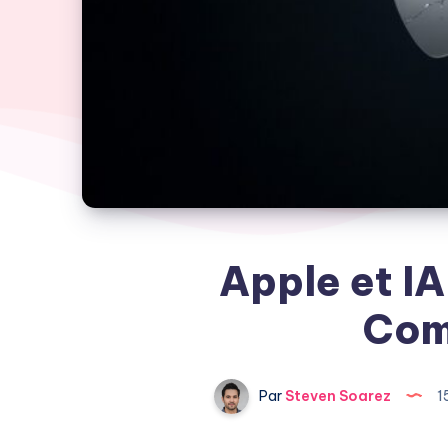
Apple et IA
Com
Par
Steven Soarez
1