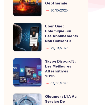
par
Géothermie
Roches
Son
Chaudes
30/10/2025
Fondateur
Géothermie
Uber One :
Uber
Polémique Sur
One
Les Abonnements
:
Non Consentis
Polémique
22/04/2025
Sur
Les
Skype Disparaît :
Skype
Abonnements
Les Meilleures
Disparaît
Alternatives
Non
:
2025
Consentis
Les
07/05/2025
Meilleures
Alternatives
Gleamer : L’IA Au
Gleamer
2025
Service De
: