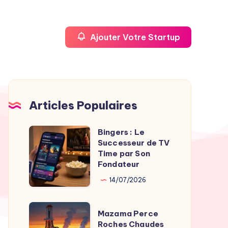
Ajouter Votre Startup
Articles Populaires
Bingers : Le
Bingers
Successeur de TV
:
Time par Son
Le
Fondateur
Successeur
14/07/2026
de
TV
Mazama
Mazama Perce
Time
Perce
Roches Chaudes