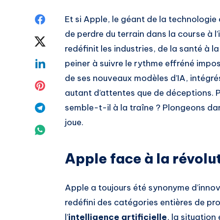
Share
Et si Apple, le géant de la technologie 
de perdre du terrain dans la course à l’in
on
Share
redéfinit les industries, de la santé à 
Facebook
on
Share
peiner à suivre le rythme effréné impo
de ses nouveaux modèles d’IA, intégrés
Twitter
on
Share
autant d’attentes que de déceptions. P
Linkedin
on
Share
semble-t-il à la traîne ? Plongeons da
joue.
Pinterest
on
Share
Telegram
on
Apple face à la révolut
Whatsapp
Apple a toujours été synonyme d’innov
redéfini des catégories entières de pr
l’
intelligence artificielle
, la situatio