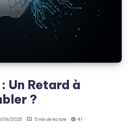
 : Un Retard à
bler ?
5/06/2025
5 min de lecture
41