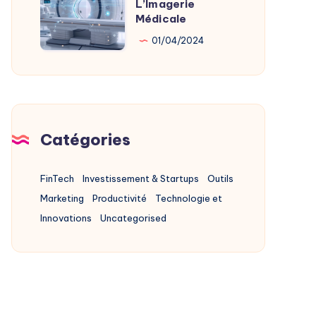
L’Imagerie
L’IA
Médicale
Au
01/04/2024
Service
De
L’Imagerie
Médicale
Catégories
FinTech
Investissement & Startups
Outils
Marketing
Productivité
Technologie et
Innovations
Uncategorised