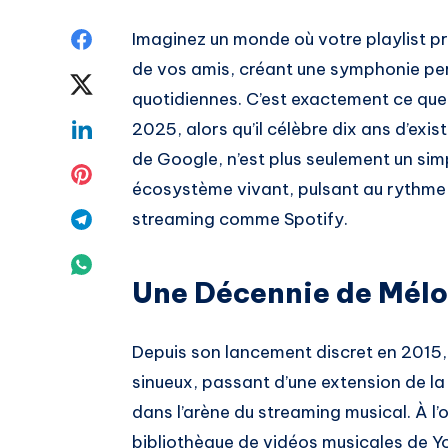
Share
Imaginez un monde où votre playlist 
de vos amis, créant une symphonie per
on
Share
quotidiennes. C’est exactement ce que
Facebook
on
Share
2025, alors qu’il célèbre dix ans d’exi
de Google, n’est plus seulement un simp
Twitter
on
Share
écosystème vivant, pulsant au rythme 
Linkedin
on
Share
streaming comme Spotify.
Pinterest
on
Share
Une Décennie de Mél
Telegram
on
Whatsapp
Depuis son lancement discret en 2015
sinueux, passant d’une extension de la
dans l’arène du streaming musical. À l’o
bibliothèque de vidéos musicales de Yo