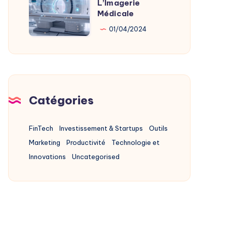
L’Imagerie
L’IA
Médicale
Au
01/04/2024
Service
De
L’Imagerie
Médicale
Catégories
FinTech
Investissement & Startups
Outils
Marketing
Productivité
Technologie et
Innovations
Uncategorised