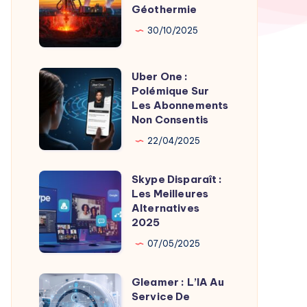
par
Géothermie
Roches
Son
Chaudes
30/10/2025
Fondateur
Géothermie
Uber One :
Uber
Polémique Sur
One
Les Abonnements
:
Non Consentis
Polémique
22/04/2025
Sur
Les
Skype Disparaît :
Skype
Abonnements
Les Meilleures
Disparaît
Alternatives
Non
:
2025
Consentis
Les
07/05/2025
Meilleures
Alternatives
Gleamer : L’IA Au
Gleamer
2025
Service De
: