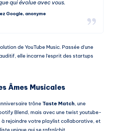
e qui évolue avec vous.
hez Google, anonyme
évolution de YouTube Music. Passée d’une
uditif, elle incarne l’esprit des startups
des Âmes Musicales
nniversaire trône
Taste Match
, une
Spotify Blend, mais avec une twist youtube-
à rejoindre votre playlist collaborative, et
iste unique qui se rafraîchit