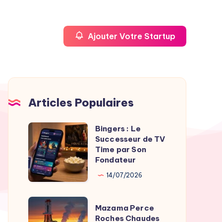
Ajouter Votre Startup
Articles Populaires
Bingers : Le
Bingers
Successeur de TV
:
Time par Son
Le
Fondateur
Successeur
14/07/2026
de
TV
Mazama
Mazama Perce
Time
Perce
Roches Chaudes