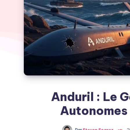
Anduril : Le 
Autonomes e
Par
Steven Soarez
2