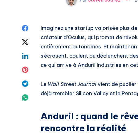
Share
Imaginez une startup valorisée plus de 
créateur d’Oculus, qui promet de révol
on
Share
entièrement autonomes. Et maintenan
Facebook
on
Share
s’écrasent, coulent ou déclenchent des
ce qui arrive à Anduril Industries en ce
Twitter
on
Share
Linkedin
on
Share
Le
Wall Street Journal
vient de publier 
déjà trembler Silicon Valley et le Pent
Pinterest
on
Share
Telegram
on
Anduril : quand le rêv
Whatsapp
rencontre la réalité