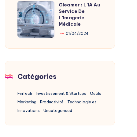
Alternatives
Gleamer : L’IA Au
Gleamer
2025
Service De
:
L’Imagerie
L’IA
Médicale
Au
01/04/2024
Service
De
L’Imagerie
Médicale
Catégories
FinTech
Investissement & Startups
Outils
Marketing
Productivité
Technologie et
Innovations
Uncategorised