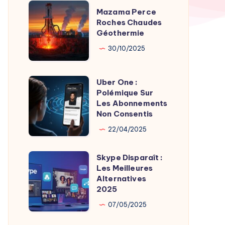
TV
Mazama
Mazama Perce
Time
Perce
Roches Chaudes
par
Géothermie
Roches
Son
Chaudes
30/10/2025
Fondateur
Géothermie
Uber One :
Uber
Polémique Sur
One
Les Abonnements
:
Non Consentis
Polémique
22/04/2025
Sur
Les
Skype Disparaît :
Skype
Abonnements
Les Meilleures
Disparaît
Alternatives
Non
:
2025
Consentis
Les
07/05/2025
Meilleures