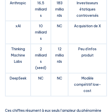
Anthropic
16,5
183
Investisseurs
milliard
millia
étatiques
s
rds
controversés
xAI
10
NC
Acquisition de X
milliard
s
Thinking
2
12
Peu d’infos
Machine
milliard
millia
produit
Labs
s
rds
(seed)
DeepSeek
NC
NC
Modèle
compétitif low-
cost
Ces chiffres résument à eux seuls l’ampleur du phénomène