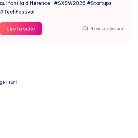
qui font la différence ! #SXSW2026 #Startups
#TechFestival
SXSW
Lire la suite
9 min de lecture
2026
:
Le
Retour
En
Force
e 1 sur 1
Du
Festival
Pour
Fondateurs
Et
VCs