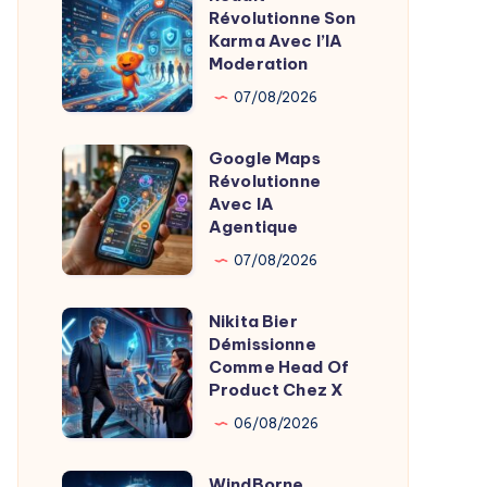
Révolutionne Son
Révolutionne
Révolutionne
Karma Avec l’IA
le
Son
Moderation
Sommeil
Karma
07/08/2026
Avec
l’IA
Google Maps
Google
Moderation
Révolutionne
Maps
Avec IA
Révolutionne
Agentique
Avec
07/08/2026
IA
Agentique
Nikita Bier
Nikita
Démissionne
Bier
Comme Head Of
Démissionne
Product Chez X
Comme
06/08/2026
Head
Of
WindBorne
WindBorne