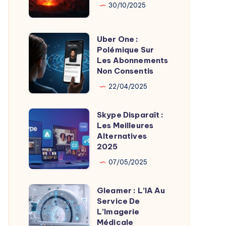
Son
Chaudes
30/10/2025
Fondateur
Géothermie
Uber One :
Uber
Polémique Sur
One
Les Abonnements
:
Non Consentis
Polémique
22/04/2025
Sur
Les
Skype Disparaît :
Skype
Abonnements
Les Meilleures
Disparaît
Alternatives
Non
:
2025
Consentis
Les
07/05/2025
Meilleures
Alternatives
Gleamer : L’IA Au
Gleamer
2025
Service De
:
L’Imagerie
L’IA
Médicale