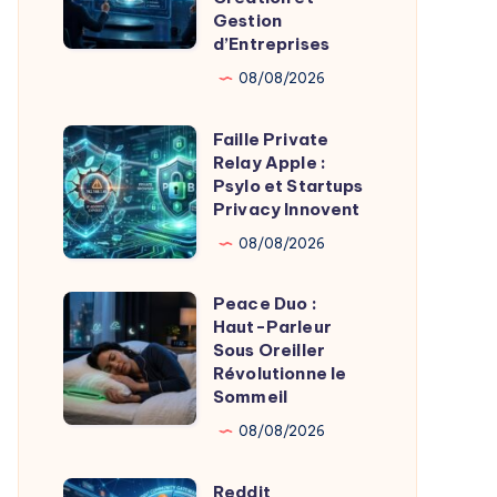
Gestion
Massif
pour
d’Entreprises
Automatiser
08/08/2026
Création
et
Faille Private
Faille
Gestion
Relay Apple :
Private
d’Entreprises
Psylo et Startups
Relay
Privacy Innovent
Apple
08/08/2026
:
Psylo
Peace Duo :
Peace
et
Haut-Parleur
Duo
Sous Oreiller
Startups
:
Révolutionne le
Privacy
Sommeil
Haut-
Innovent
Parleur
08/08/2026
Sous
Reddit
Oreiller
Reddit