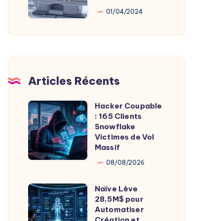
Au
01/04/2024
Service
De
L’Imagerie
Médicale
Articles Récents
Hacker Coupable
Hacker
: 165 Clients
Coupable
Snowflake
:
Victimes de Vol
Massif
165
Clients
08/08/2026
Snowflake
Naïve Lève
Victimes
Naïve
28,5M$ pour
de
Lève
Automatiser
Vol
28,5M$
Création et