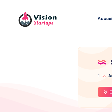
Accuei
1
Ar
E