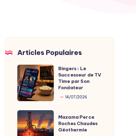
Articles Populaires
Bingers : Le
Bingers
Successeur de TV
:
Time par Son
Le
Fondateur
Successeur
14/07/2026
de
TV
Mazama
Mazama Perce
Time
Perce
Roches Chaudes
par
Géothermie
Roches