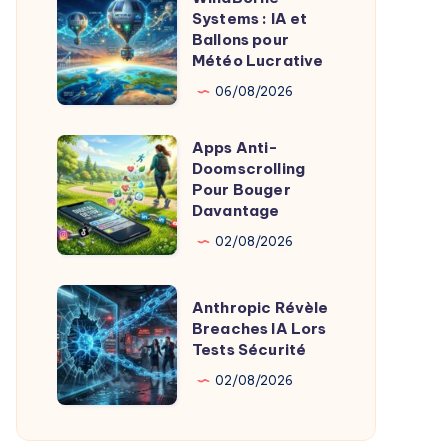
Product
Systems : IA et
Systems
Ballons pour
Chez
:
Météo Lucrative
X
IA
06/08/2026
et
Ballons
Apps Anti-
Apps
pour
Doomscrolling
Anti-
Pour Bouger
Météo
Doomscrolling
Davantage
Lucrative
Pour
02/08/2026
Bouger
Davantage
Anthropic
Anthropic Révèle
Révèle
Breaches IA Lors
Tests Sécurité
Breaches
IA
02/08/2026
Lors
Tests