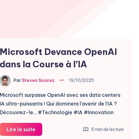
Microsoft Devance OpenAI
dans la Course à l’IA
Par
Steven Soarez
19/10/2025
Microsoft surpasse OpenAI avec ses data centers
IA ultra-puissants ! Qui dominera l’avenir de l’IA ?
Découvrez-le… #Technologie #IA #Innovation
Microsoft
Lire la suite
5 min de lecture
Devance