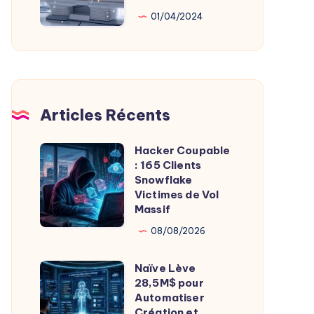
Au
01/04/2024
Service
De
L’Imagerie
Médicale
Articles Récents
Hacker Coupable
Hacker
: 165 Clients
Coupable
Snowflake
:
Victimes de Vol
Massif
165
Clients
08/08/2026
Snowflake
Naïve Lève
Victimes
Naïve
28,5M$ pour
de
Lève
Automatiser
Vol
28,5M$
Création et