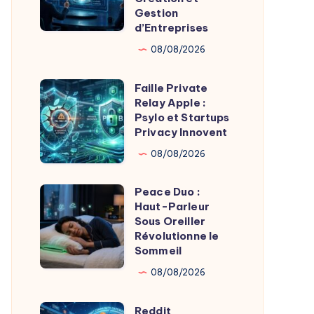
Gestion
Massif
pour
d’Entreprises
Automatiser
08/08/2026
Création
et
Faille Private
Faille
Gestion
Relay Apple :
Private
d’Entreprises
Psylo et Startups
Relay
Privacy Innovent
Apple
08/08/2026
:
Psylo
Peace Duo :
Peace
et
Haut-Parleur
Duo
Sous Oreiller
Startups
:
Révolutionne le
Privacy
Sommeil
Haut-
Innovent
Parleur
08/08/2026
Sous
Reddit
Oreiller
Reddit