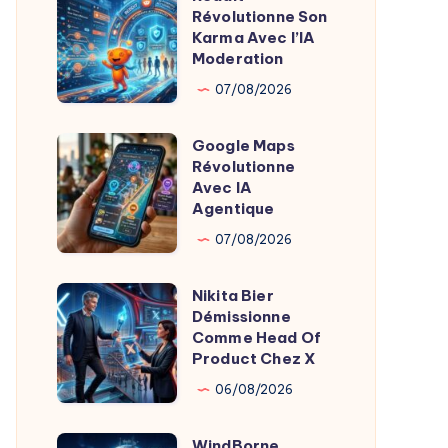
Révolutionne Son
Révolutionne
Révolutionne
Karma Avec l’IA
le
Son
Moderation
Sommeil
Karma
07/08/2026
Avec
l’IA
Google Maps
Google
Moderation
Révolutionne
Maps
Avec IA
Révolutionne
Agentique
Avec
07/08/2026
IA
Agentique
Nikita Bier
Nikita
Démissionne
Bier
Comme Head Of
Démissionne
Product Chez X
Comme
06/08/2026
Head
Of
WindBorne
WindBorne