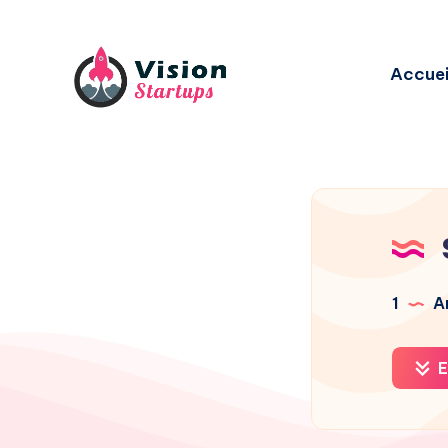
Accuei
1
Ar
E