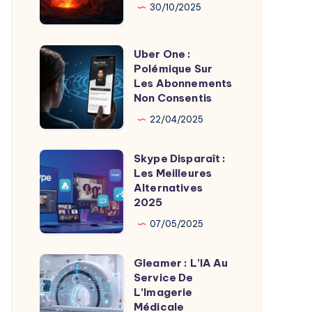
Son
Chaudes
30/10/2025
Fondateur
Géothermie
Uber One :
Uber
Polémique Sur
One
Les Abonnements
:
Non Consentis
Polémique
22/04/2025
Sur
Les
Skype Disparaît :
Skype
Abonnements
Les Meilleures
Disparaît
Alternatives
Non
:
2025
Consentis
Les
07/05/2025
Meilleures
Alternatives
Gleamer : L’IA Au
Gleamer
2025
Service De
:
L’Imagerie
L’IA
Médicale