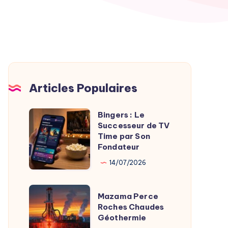
Articles Populaires
Bingers : Le
Bingers
Successeur de TV
:
Time par Son
Le
Fondateur
Successeur
14/07/2026
de
TV
Mazama
Mazama Perce
Time
Perce
Roches Chaudes
par
Géothermie
Roches