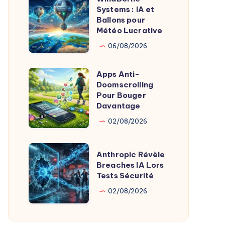
Product
Systems : IA et
Systems
Ballons pour
Chez
:
Météo Lucrative
X
IA
06/08/2026
et
Ballons
Apps Anti-
Apps
pour
Doomscrolling
Anti-
Pour Bouger
Météo
Doomscrolling
Davantage
Lucrative
Pour
02/08/2026
Bouger
Davantage
Anthropic
Anthropic Révèle
Révèle
Breaches IA Lors
Tests Sécurité
Breaches
IA
02/08/2026
Lors
Tests