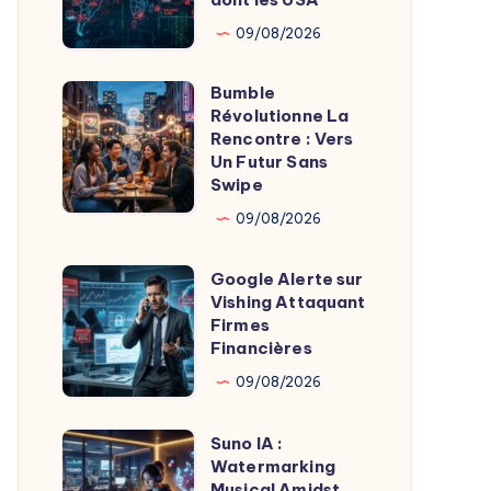
Chinois
09/08/2026
Ciblant
13
Bumble
Bumble
Pays
Révolutionne La
Révolutionne
Rencontre : Vers
dont
La
Un Futur Sans
les
Swipe
Rencontre
USA
:
09/08/2026
Vers
Google Alerte sur
Un
Google
Vishing Attaquant
Futur
Alerte
Firmes
Sans
sur
Financières
Swipe
Vishing
09/08/2026
Attaquant
Firmes
Suno IA :
Suno
Financières
Watermarking
IA
Musical Amidst