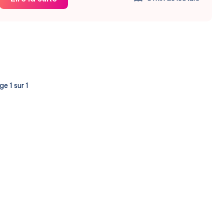
Phone
(3)
:
Un
Flagship
Audacieux
e 1 sur 1