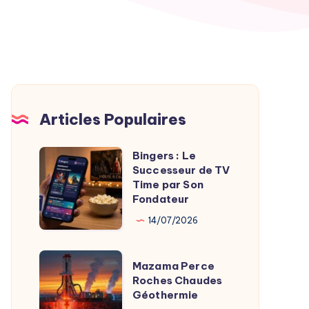
Articles Populaires
Bingers : Le
Bingers
Successeur de TV
:
Time par Son
Le
Fondateur
Successeur
14/07/2026
de
TV
Mazama
Mazama Perce
Time
Perce
Roches Chaudes
par
Géothermie
Roches