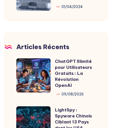
Au
01/04/2024
Service
De
L’Imagerie
Médicale
Articles Récents
ChatGPT Illimité
ChatGPT
pour Utilisateurs
Illimité
Gratuits : La
pour
Révolution
OpenAI
Utilisateurs
Gratuits
09/08/2026
:
LightSpy :
La
LightSpy
Spyware Chinois
Révolution
:
Ciblant 13 Pays
OpenAI
Spyware
dont les USA