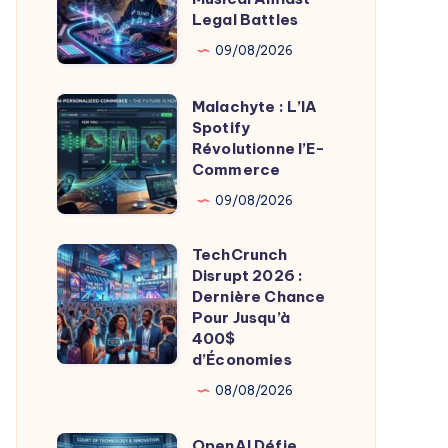
:
Legal Battles
Watermarking
09/08/2026
Musical
Amidst
Malachyte : L’IA
Malachyte
Legal
Spotify
:
Révolutionne l’E-
Battles
L’IA
Commerce
Spotify
09/08/2026
Révolutionne
l’E-
TechCrunch
TechCrunch
Commerce
Disrupt 2026 :
Disrupt
Dernière Chance
2026
Pour Jusqu’à
400$
:
d’Économies
Dernière
08/08/2026
Chance
Pour
OpenAI Défie
OpenAI