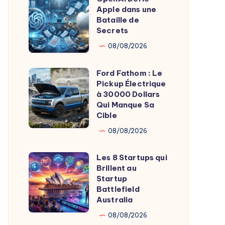
Jusqu’à
Apple dans une
Défie
400$
Bataille de
Apple
Secrets
d’Économies
dans
08/08/2026
une
Bataille
Ford Fathom : Le
Ford
de
Pickup Électrique
Fathom
à 30000 Dollars
Secrets
:
Qui Manque Sa
Cible
Le
Pickup
08/08/2026
Électrique
Les 8 Startups qui
à
Les
Brillent au
30000
8
Startup
Dollars
Startups
Battlefield
Australia
Qui
qui
Manque
Brillent
08/08/2026