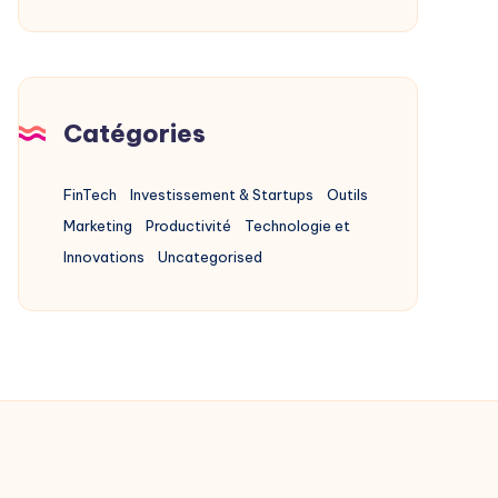
Sa
au
Cible
Startup
Battlefield
Australia
Catégories
FinTech
Investissement & Startups
Outils
Marketing
Productivité
Technologie et
Innovations
Uncategorised