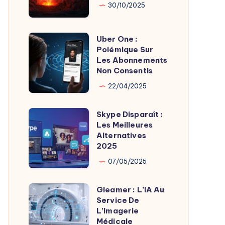
Son
Chaudes
30/10/2025
Fondateur
Géothermie
Uber One :
Uber
Polémique Sur
One
Les Abonnements
:
Non Consentis
Polémique
22/04/2025
Sur
Les
Skype Disparaît :
Skype
Abonnements
Les Meilleures
Disparaît
Alternatives
Non
:
2025
Consentis
Les
07/05/2025
Meilleures
Alternatives
Gleamer : L’IA Au
Gleamer
2025
Service De
:
L’Imagerie
L’IA
Médicale