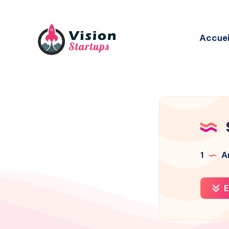
Accuei
1
Ar
E