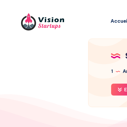
Accuei
1
Ar
E