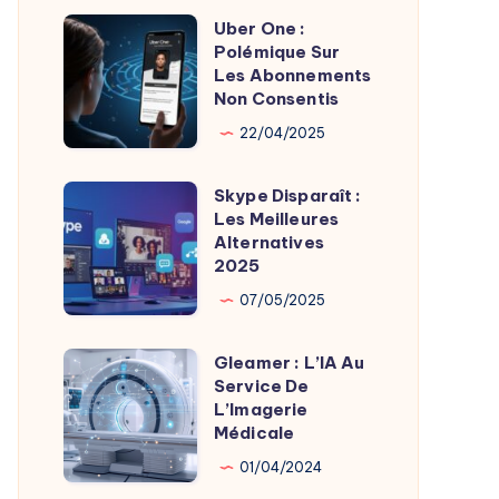
Uber One :
Uber
Polémique Sur
One
Les Abonnements
:
Non Consentis
Polémique
22/04/2025
Sur
Les
Skype Disparaît :
Skype
Abonnements
Les Meilleures
Disparaît
Alternatives
Non
:
2025
Consentis
Les
07/05/2025
Meilleures
Alternatives
Gleamer : L’IA Au
Gleamer
2025
Service De
:
L’Imagerie
L’IA
Médicale
Au
01/04/2024
Service