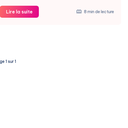
OpenAI
Lire la suite
8 min de lecture
Agents
SDK
:
Mise
À
Jour
e 1 sur 1
Pour
Agents
IA
Sûrs
et
Puissants