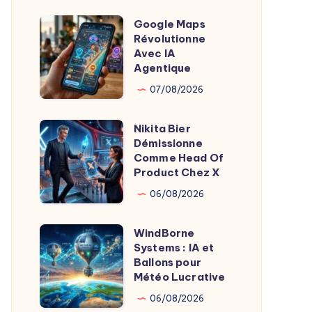
l’IA
Google Maps
Google
Moderation
Révolutionne
Maps
Avec IA
Révolutionne
Agentique
Avec
07/08/2026
IA
Agentique
Nikita Bier
Nikita
Démissionne
Bier
Comme Head Of
Démissionne
Product Chez X
Comme
06/08/2026
Head
Of
WindBorne
WindBorne
Product
Systems : IA et
Systems
Ballons pour
Chez
:
Météo Lucrative
X
IA
06/08/2026
et