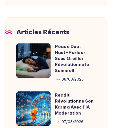
De
L’Imagerie
Médicale
Articles Récents
Peace Duo :
Peace
Haut-Parleur
Duo
Sous Oreiller
:
Révolutionne le
Sommeil
Haut-
Parleur
08/08/2026
Sous
Reddit
Oreiller
Reddit
Révolutionne Son
Révolutionne
Révolutionne
Karma Avec l’IA
le
Son
Moderation
Sommeil
Karma
07/08/2026
Avec