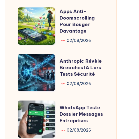
Ballons
Apps Anti-
Apps
pour
Doomscrolling
Anti-
Pour Bouger
Météo
Doomscrolling
Davantage
Lucrative
Pour
02/08/2026
Bouger
Davantage
Anthropic
Anthropic Révèle
Révèle
Breaches IA Lors
Tests Sécurité
Breaches
IA
02/08/2026
Lors
Tests
WhatsApp
WhatsApp Teste
Sécurité
Teste
Dossier Messages
Entreprises
Dossier
Messages
02/08/2026