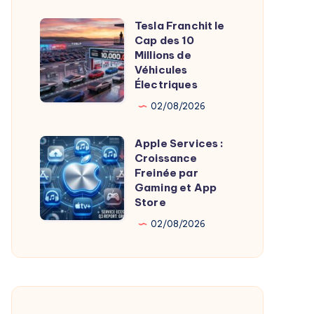
Entreprises
Tesla Franchit le
Tesla
Cap des 10
Franchit
Millions de
le
Véhicules
Électriques
Cap
des
02/08/2026
10
Apple Services :
Millions
Apple
Croissance
de
Services
Freinée par
Véhicules
:
Gaming et App
Store
Électriques
Croissance
Freinée
02/08/2026
par
Gaming
et
App