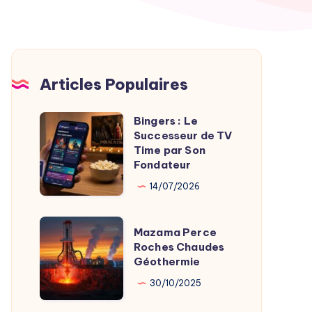
Articles Populaires
Bingers : Le
Bingers
Successeur de TV
:
Time par Son
Le
Fondateur
Successeur
14/07/2026
de
TV
Mazama
Mazama Perce
Time
Perce
Roches Chaudes
par
Géothermie
Roches
Son
Chaudes
30/10/2025
Fondateur
Géothermie