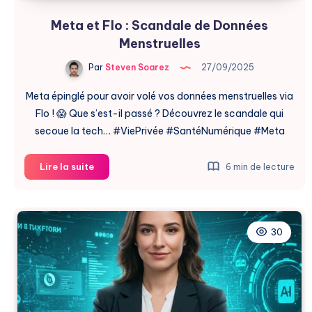
Meta et Flo : Scandale de Données
Menstruelles
Par
Steven Soarez
27/09/2025
Meta épinglé pour avoir volé vos données menstruelles via
Flo ! 😱 Que s’est-il passé ? Découvrez le scandale qui
secoue la tech… #ViePrivée #SantéNumérique #Meta
Meta
Lire la suite
6 min de lecture
et
Flo
:
Scandale
30
de
Données
Menstruelles