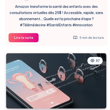
Amazon transforme la santé des enfants avec des
consultations virtuelles dès 29$ ! Accessible, rapide, sans
abonnement… Quelle est la prochaine étape ?
#Télémédecine #SantéEnfants #Innovation
Amazon
Lire la suite
5 min de lecture
Révolutionne
la
Télémédecine
pour
57
Enfants