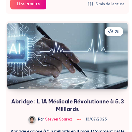
Apple
Lire la suite
6 min de lecture
Réintroduit
l’Oximétrie
sur
Ses
25
Montres
Abridge : L’IA Médicale Révolutionne à 5,3
Milliards
Par
Steven Soarez
13/07/2025
Abridge explose à 5,3 milliards en 4 mois ! Comment cette