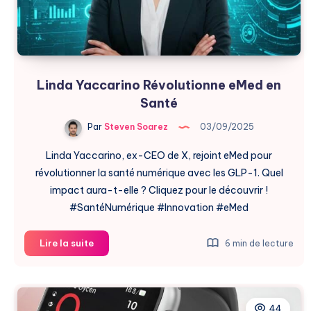
Linda Yaccarino Révolutionne eMed en
Santé
Par
Steven Soarez
03/09/2025
Linda Yaccarino, ex-CEO de X, rejoint eMed pour
révolutionner la santé numérique avec les GLP-1. Quel
impact aura-t-elle ? Cliquez pour le découvrir !
#SantéNumérique #Innovation #eMed
Linda
Lire la suite
6 min de lecture
Yaccarino
Révolutionne
eMed
en
44