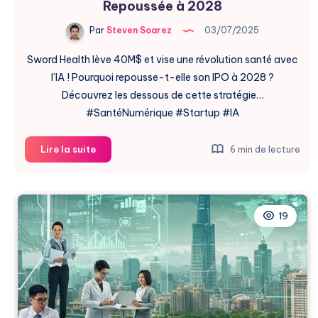
Repoussée à 2028
Par
Steven Soarez
03/07/2025
Sword Health lève 40M$ et vise une révolution santé avec
l’IA ! Pourquoi repousse-t-elle son IPO à 2028 ?
Découvrez les dessous de cette stratégie…
#SantéNumérique #Startup #IA
Sword
Lire la suite
6 min de lecture
Health
:
40M$
Levés,
19
IPO
Repoussée
à
2028