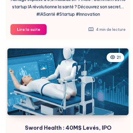
startup IA révolutionne la santé ? Découvrez son secret…
#IASanté #Startup #Innovation
Abridge
Lire la suite
4 min de lecture
:
L’IA
Médicale
Révolutionne
21
à
5,3
Milliards
Sword Health : 40M$ Levés, IPO