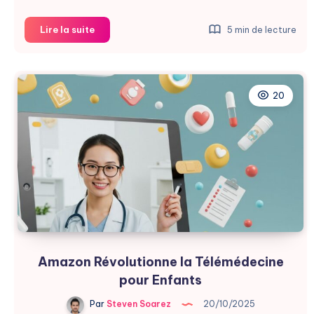
OpenEvidence
Lire la suite
5 min de lecture
Révolutionne
la
Médecine
avec
20
l’IA
Amazon Révolutionne la Télémédecine
pour Enfants
Par
Steven Soarez
20/10/2025