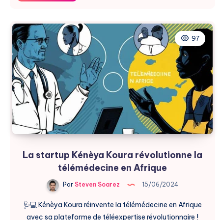
chez
Yale
New
Haven
97
:
5M
Touchés
La startup Kénèya Koura révolutionne la
télémédecine en Afrique
Par
Steven Soarez
15/06/2024
🩺💻 Kénèya Koura réinvente la télémédecine en Afrique
avec sa plateforme de téléexpertise révolutionnaire !