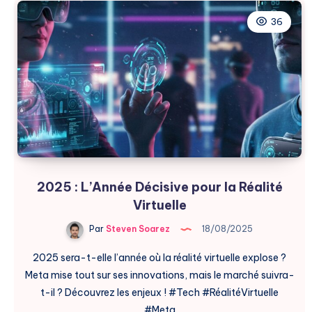
Création
d’Images
36
par
IA
2025 : L’Année Décisive pour la Réalité
Virtuelle
Par
Steven Soarez
18/08/2025
2025 sera-t-elle l’année où la réalité virtuelle explose ?
Meta mise tout sur ses innovations, mais le marché suivra-
t-il ? Découvrez les enjeux ! #Tech #RéalitéVirtuelle
#Meta