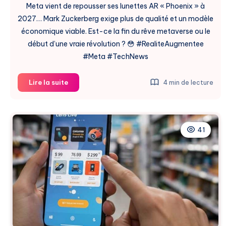
Meta vient de repousser ses lunettes AR « Phoenix » à
2027… Mark Zuckerberg exige plus de qualité et un modèle
économique viable. Est-ce la fin du rêve metaverse ou le
début d’une vraie révolution ? 😳 #RealiteAugmentee
#Meta #TechNews
Meta
Lire la suite
4 min de lecture
Repousse
ses
Lunettes
AR
41
à
2027