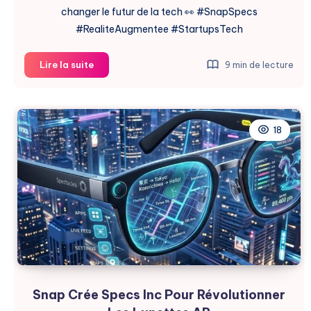
changer le futur de la tech 👀 #SnapSpecs
#RealiteAugmentee #StartupsTech
Snap
Lire la suite
9 min de lecture
Perd
Son
Expert
Specs
18
Dans
Un
Moment
Crucial
Snap Crée Specs Inc Pour Révolutionner