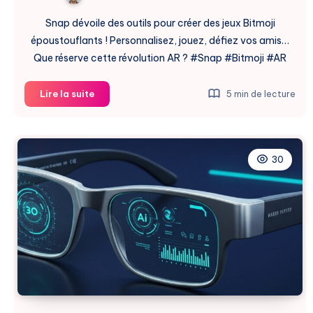
Snap dévoile des outils pour créer des jeux Bitmoji
époustouflants ! Personnalisez, jouez, défiez vos amis…
Que réserve cette révolution AR ? #Snap #Bitmoji #AR
Snap
Lire la suite
5 min de lecture
Révolutionne
Les
Jeux
Bitmoji
30
Avec
Lens
Studio