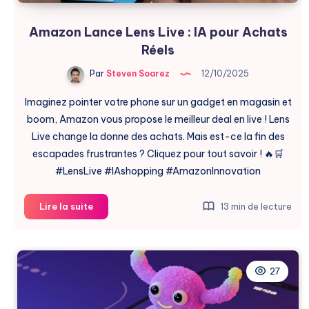
Amazon Lance Lens Live : IA pour Achats
Réels
Par
Steven Soarez
12/10/2025
Imaginez pointer votre phone sur un gadget en magasin et
boom, Amazon vous propose le meilleur deal en live ! Lens
Live change la donne des achats. Mais est-ce la fin des
escapades frustrantes ? Cliquez pour tout savoir ! 🔥🛒
#LensLive #IAshopping #AmazonInnovation
Amazon
Lire la suite
13 min de lecture
Lance
Lens
Live
:
27
IA
pour