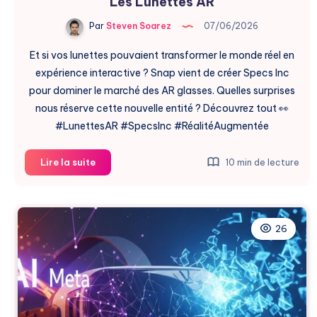
Les Lunettes AR
Par
Steven Soarez
07/06/2026
Et si vos lunettes pouvaient transformer le monde réel en
expérience interactive ? Snap vient de créer Specs Inc
pour dominer le marché des AR glasses. Quelles surprises
nous réserve cette nouvelle entité ? Découvrez tout 👀
#LunettesAR #SpecsInc #RéalitéAugmentée
Snap
Lire la suite
10 min de lecture
Crée
Specs
Inc
Pour
26
Révolutionner
Les
Lunettes
AR