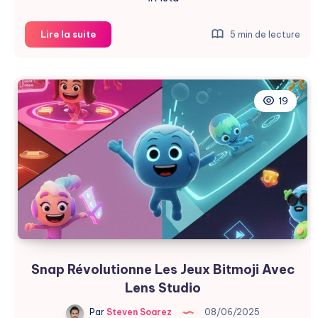
2025
Lire la suite
5 min de lecture
:
L’Année
Décisive
pour
19
la
Réalité
Virtuelle
Snap Révolutionne Les Jeux Bitmoji Avec
Lens Studio
Par
Steven Soarez
08/06/2025