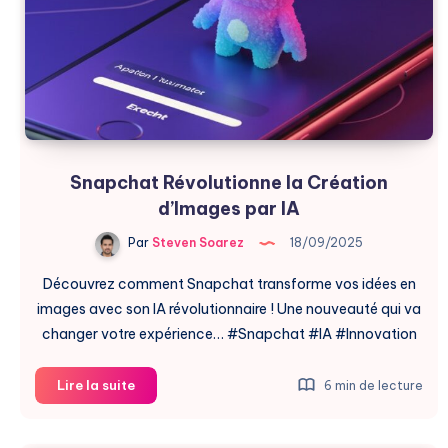
Achats
Réels
Snapchat Révolutionne la Création
d’Images par IA
Par
Steven Soarez
18/09/2025
Découvrez comment Snapchat transforme vos idées en
images avec son IA révolutionnaire ! Une nouveauté qui va
changer votre expérience… #Snapchat #IA #Innovation
Snapchat
Lire la suite
6 min de lecture
Révolutionne
la