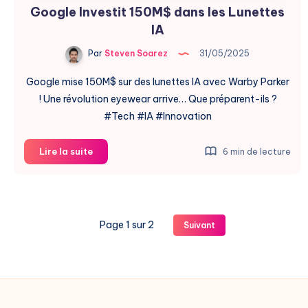
Google Investit 150M$ dans les Lunettes
IA
Par
Steven Soarez
31/05/2025
Google mise 150M$ sur des lunettes IA avec Warby Parker
! Une révolution eyewear arrive… Que préparent-ils ?
#Tech #IA #Innovation
Google
Lire la suite
6 min de lecture
Investit
150M$
dans
les
Page 1 sur 2
Suivant
Lunettes
IA