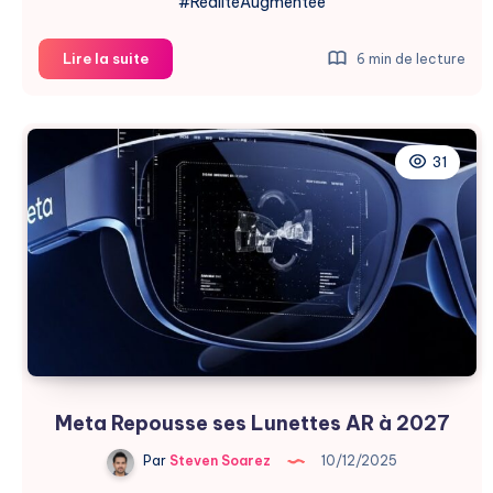
#RéalitéAugmentée
Meilleures
Lire la suite
6 min de lecture
Lunettes
Connectées
2026
:
31
Le
Guide
Ultime
Meta Repousse ses Lunettes AR à 2027
Par
Steven Soarez
10/12/2025