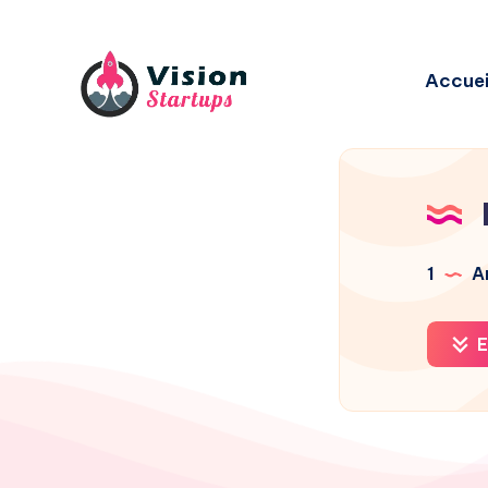
Accuei
1
Ar
E