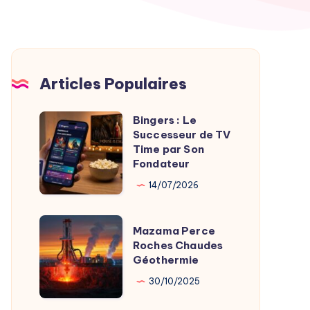
Articles Populaires
Bingers : Le
Bingers
Successeur de TV
:
Time par Son
Le
Fondateur
Successeur
14/07/2026
de
TV
Mazama
Mazama Perce
Time
Perce
Roches Chaudes
par
Géothermie
Roches
Son
Chaudes
30/10/2025
Fondateur
Géothermie