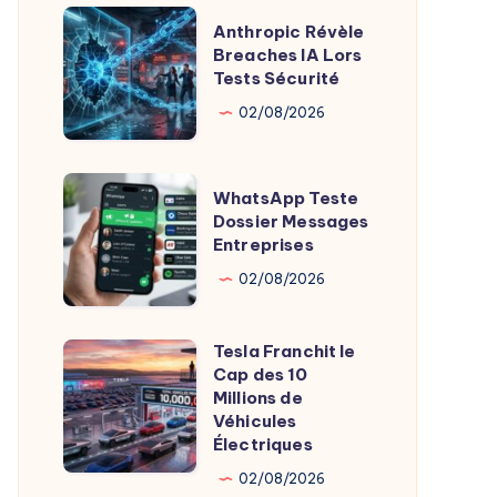
Davantage
Anthropic
Anthropic Révèle
Révèle
Breaches IA Lors
Tests Sécurité
Breaches
IA
02/08/2026
Lors
Tests
WhatsApp
WhatsApp Teste
Sécurité
Teste
Dossier Messages
Entreprises
Dossier
Messages
02/08/2026
Entreprises
Tesla Franchit le
Tesla
Cap des 10
Franchit
Millions de
le
Véhicules
Électriques
Cap
des
02/08/2026