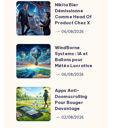
Agentique
Nikita Bier
Nikita
Démissionne
Bier
Comme Head Of
Démissionne
Product Chez X
Comme
06/08/2026
Head
Of
WindBorne
WindBorne
Product
Systems : IA et
Systems
Ballons pour
Chez
:
Météo Lucrative
X
IA
06/08/2026
et
Ballons
Apps Anti-
Apps
pour
Doomscrolling
Anti-
Pour Bouger
Météo
Doomscrolling
Davantage
Lucrative
Pour
02/08/2026
Bouger