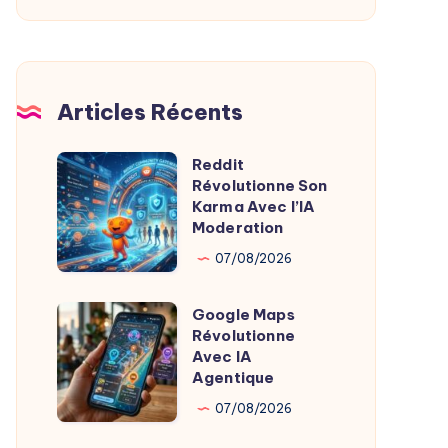
De
L’Imagerie
Médicale
Articles Récents
Reddit
Reddit
Révolutionne Son
Révolutionne
Karma Avec l’IA
Son
Moderation
Karma
07/08/2026
Avec
l’IA
Google Maps
Google
Moderation
Révolutionne
Maps
Avec IA
Révolutionne
Agentique
Avec
07/08/2026
IA