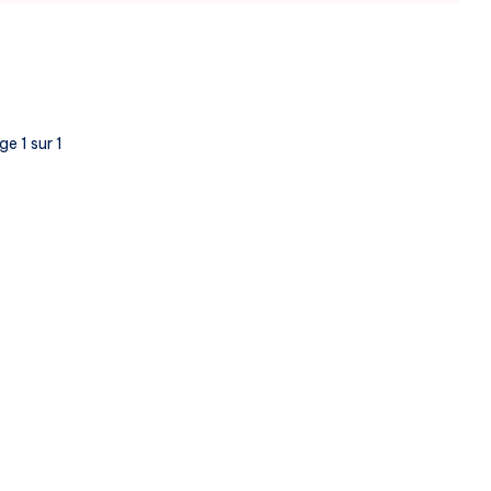
Business
Grâce
aux
Dernières
Innovations
e 1 sur 1
Technologiques