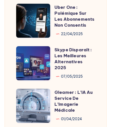
Uber One :
Uber
Polémique Sur
One
Les Abonnements
:
Non Consentis
Polémique
22/04/2025
Sur
Les
Skype Disparaît :
Skype
Abonnements
Les Meilleures
Disparaît
Alternatives
Non
:
2025
Consentis
Les
07/05/2025
Meilleures
Alternatives
Gleamer : L’IA Au
Gleamer
2025
Service De
:
L’Imagerie
L’IA
Médicale
Au
01/04/2024
Service