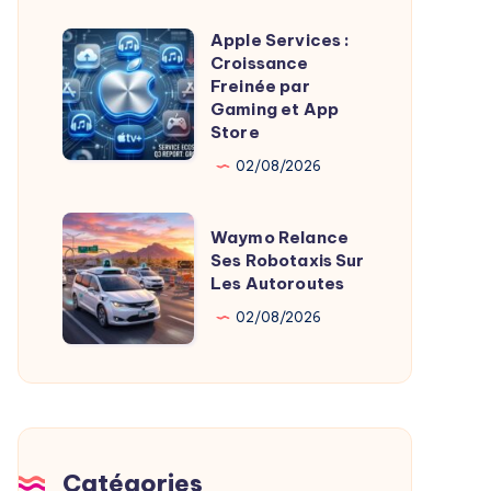
10
Apple Services :
Millions
Apple
Croissance
de
Services
Freinée par
Véhicules
:
Gaming et App
Store
Électriques
Croissance
Freinée
02/08/2026
par
Gaming
Waymo
Waymo Relance
et
Relance
Ses Robotaxis Sur
Les Autoroutes
App
Ses
Store
Robotaxis
02/08/2026
Sur
Les
Autoroutes
Catégories