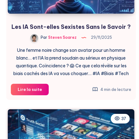
Les IA Sont-elles Sexistes Sans le Savoir ?
Par
Steven Soarez
29/11/2025
Une femme noire change son avatar pour un homme
blanc… et l’IA la prend soudain au sérieux en physique
quantique. Coïncidence ? 😱 Ce que cela révèle sur les
biais cachés des IA va vous choquer… #IA #Biais #Tech
Les
Lire la suite
4 min de lecture
IA
Sont-
elles
Sexistes
37
Sans
le
Savoir