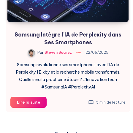
Samsung Intègre l’IA de Perplexity dans
Ses Smartphones
Par
Steven Soarez
22/06/2025
Samsung révolutionne ses smartphones avec l’IA de
Perplexity ! Bixby et la recherche mobile transformés.
Quelle sera la prochaine étape ? #InnovationTech
#SamsungIA #PerplexityAI
Samsung
Lire la suite
5 min de lecture
Intègre
l’IA
de
Perplexity