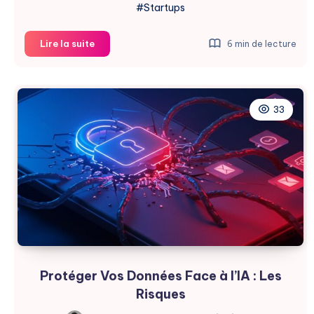
#Startups
Un
Lire la suite
6 min de lecture
Fonds
de
100M$
pour
33
l’IA
:
Laude
Révolutionne
Protéger Vos Données Face à l’IA : Les
Risques