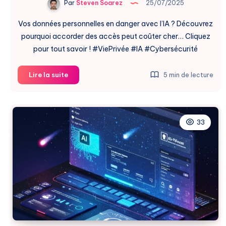
Par
Steven Soarez
25/07/2025
Vos données personnelles en danger avec l’IA ? Découvrez
pourquoi accorder des accès peut coûter cher… Cliquez
pour tout savoir ! #ViePrivée #IA #Cybersécurité
Protéger
Lire la suite
5 min de lecture
Vos
Données
Face
à
33
l’IA
:
Les
Risques