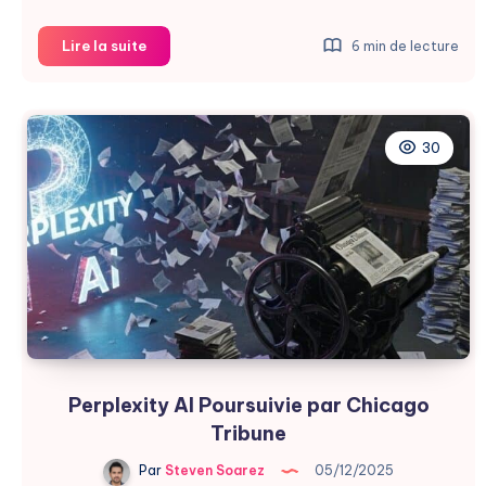
Perplexity
Lire la suite
6 min de lecture
Pursued
par
le
New
30
York
Times
Perplexity AI Poursuivie par Chicago
Tribune
Par
Steven Soarez
05/12/2025