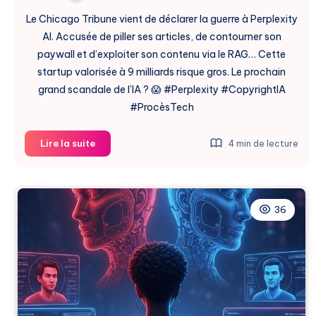
Le Chicago Tribune vient de déclarer la guerre à Perplexity
AI. Accusée de piller ses articles, de contourner son
paywall et d’exploiter son contenu via le RAG… Cette
startup valorisée à 9 milliards risque gros. Le prochain
grand scandale de l’IA ? 😱 #Perplexity #CopyrightIA
#ProcèsTech
Perplexity
Lire la suite
4 min de lecture
AI
Poursuivie
par
Chicago
36
Tribune