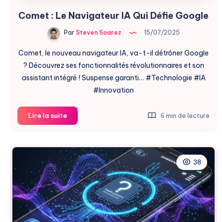
Comet : Le Navigateur IA Qui Défie Google
Par
Steven Soarez
15/07/2025
Comet, le nouveau navigateur IA, va-t-il détrôner Google
? Découvrez ses fonctionnalités révolutionnaires et son
assistant intégré ! Suspense garanti… #Technologie #IA
#Innovation
Comet
Lire la suite
6 min de lecture
:
Le
Navigateur
IA
38
Qui
Défie
Google