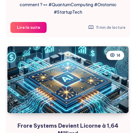
comment ? 👀 #QuantumComputing #Oratomic
#StartupTech
Oratomic
Lire la suite
11 min de lecture
Lève
300M$
pour
Révolutionner
14
l’Informatique
Quantique
Frore Systems Devient Licorne à 1,64