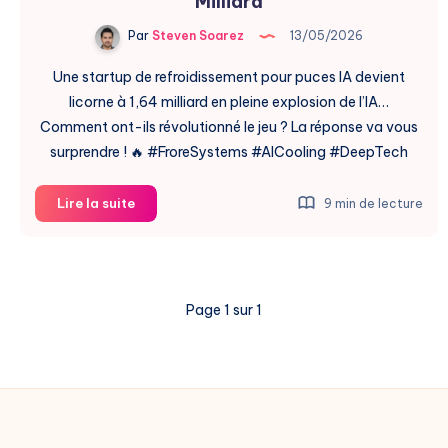
Milliard
Par
Steven Soarez
13/05/2026
Une startup de refroidissement pour puces IA devient
licorne à 1,64 milliard en pleine explosion de l’IA…
Comment ont-ils révolutionné le jeu ? La réponse va vous
surprendre ! 🔥 #FroreSystems #AICooling #DeepTech
Frore
Lire la suite
9 min de lecture
Systems
Devient
Licorne
à
Page 1 sur 1
1,64
Milliard