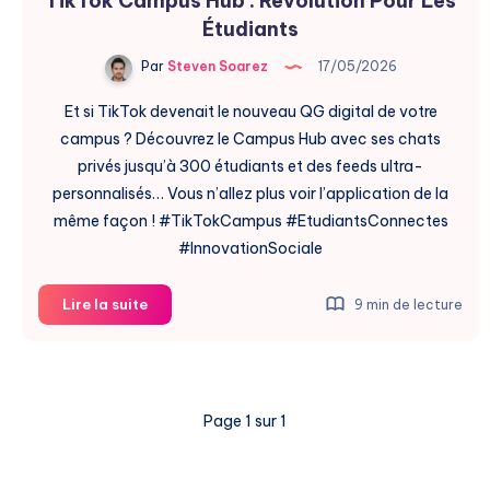
TikTok Campus Hub : Révolution Pour Les
Étudiants
Par
Steven Soarez
17/05/2026
Et si TikTok devenait le nouveau QG digital de votre
campus ? Découvrez le Campus Hub avec ses chats
privés jusqu’à 300 étudiants et des feeds ultra-
personnalisés… Vous n’allez plus voir l’application de la
même façon ! #TikTokCampus #EtudiantsConnectes
#InnovationSociale
TikTok
Lire la suite
9 min de lecture
Campus
Hub
:
Révolution
Page 1 sur 1
Pour
Les
Étudiants