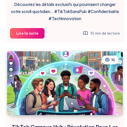
Découvrez les détails exclusifs qui pourraient changer
votre scroll quotidien… #TikTokSansPub #Confidentialite
#TechInnovation
TikTok
Lire la suite
10 min de lecture
Abonnement
Sans
Pub
:
16
Lancement
au
Royaume-
Uni