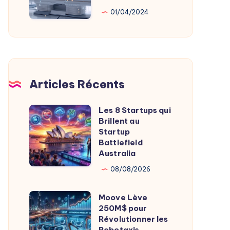
Au
01/04/2024
Service
De
L’Imagerie
Médicale
Articles Récents
Les 8 Startups qui
Les
Brillent au
8
Startup
Startups
Battlefield
Australia
qui
Brillent
08/08/2026
au
Moove Lève
Startup
Moove
250M$ pour
Battlefield
Lève
Révolutionner les
Australia
250M$
Robotaxis