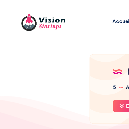
Accuei
5
A
E