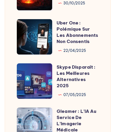
Son
Chaudes
30/10/2025
Fondateur
Géothermie
Uber One :
Uber
Polémique Sur
One
Les Abonnements
:
Non Consentis
Polémique
22/04/2025
Sur
Les
Skype Disparaît :
Skype
Abonnements
Les Meilleures
Disparaît
Alternatives
Non
:
2025
Consentis
Les
07/05/2025
Meilleures
Alternatives
Gleamer : L’IA Au
Gleamer
2025
Service De
:
L’Imagerie
L’IA
Médicale