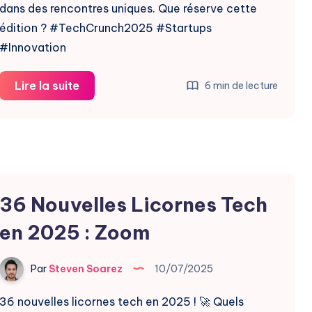
dans des rencontres uniques. Que réserve cette
édition ? #TechCrunch2025 #Startups
#Innovation
Side
Lire la suite
6 min de lecture
Events
TC
All
Stage
2025
36 Nouvelles Licornes Tech
:
Les
en 2025 : Zoom
Incontournables
Par
Steven Soarez
10/07/2025
36 nouvelles licornes tech en 2025 ! 🚀 Quels