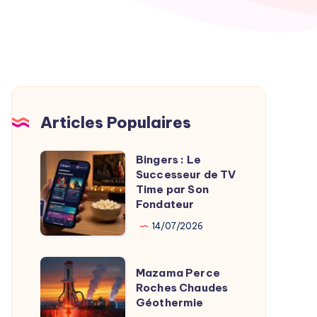
Articles Populaires
Bingers : Le
Bingers
Successeur de TV
:
Time par Son
Le
Fondateur
Successeur
14/07/2026
de
TV
Mazama
Mazama Perce
Time
Perce
Roches Chaudes
par
Géothermie
Roches