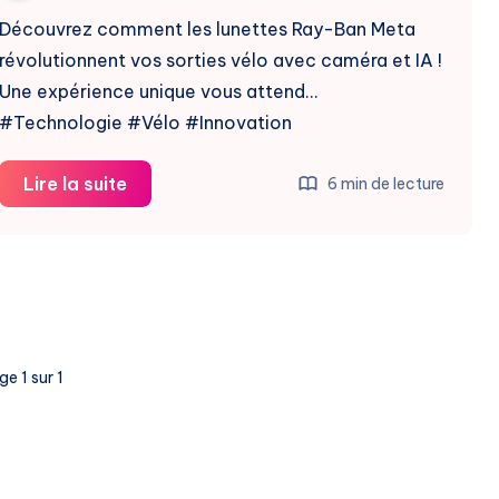
Découvrez comment les lunettes Ray-Ban Meta
révolutionnent vos sorties vélo avec caméra et IA !
Une expérience unique vous attend…
#Technologie #Vélo #Innovation
Ray-
Lire la suite
6 min de lecture
Ban
Meta
:
La
Révolution
des
e 1 sur 1
Lunettes
Connectées