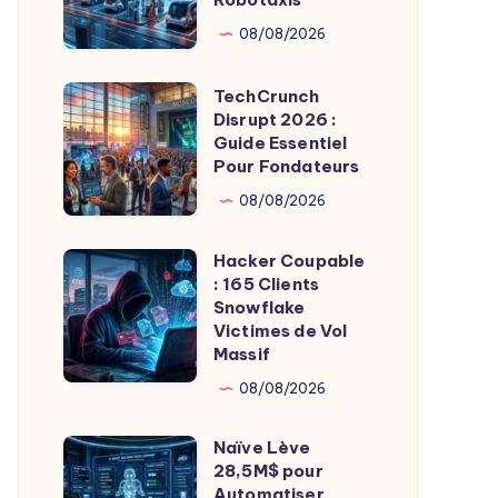
pour
08/08/2026
Révolutionner
les
TechCrunch
TechCrunch
Robotaxis
Disrupt 2026 :
Disrupt
Guide Essentiel
2026
Pour Fondateurs
:
08/08/2026
Guide
Essentiel
Hacker Coupable
Hacker
Pour
: 165 Clients
Coupable
Snowflake
Fondateurs
:
Victimes de Vol
Massif
165
Clients
08/08/2026
Snowflake
Naïve Lève
Victimes
Naïve
28,5M$ pour
de
Lève
Automatiser