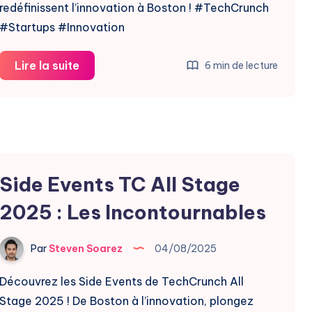
redéfinissent l’innovation à Boston ! #TechCrunch
#Startups #Innovation
Découvrez
Lire la suite
6 min de lecture
les
Visionnaires
de
TechCrunch
All
Side Events TC All Stage
Stage
2025
2025 : Les Incontournables
Par
Steven Soarez
04/08/2025
Découvrez les Side Events de TechCrunch All
Stage 2025 ! De Boston à l’innovation, plongez