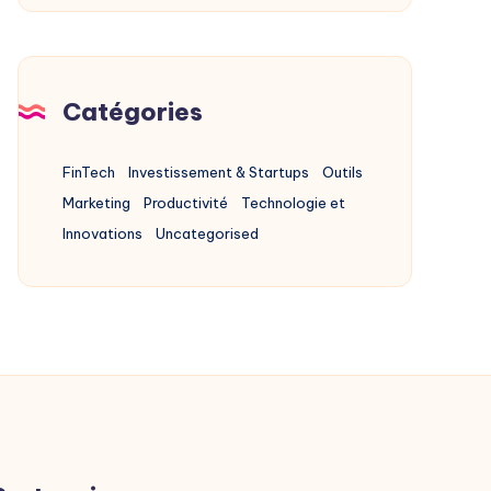
Of
Product
Chez
X
Catégories
FinTech
Investissement & Startups
Outils
Marketing
Productivité
Technologie et
Innovations
Uncategorised