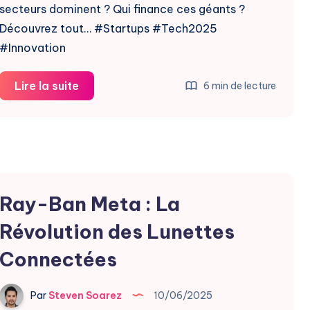
secteurs dominent ? Qui finance ces géants ?
Découvrez tout… #Startups #Tech2025
#Innovation
36
Lire la suite
6 min de lecture
Nouvelles
Licornes
Tech
en
2025
Ray-Ban Meta : La
:
Zoom
Révolution des Lunettes
Connectées
Par
Steven Soarez
10/06/2025