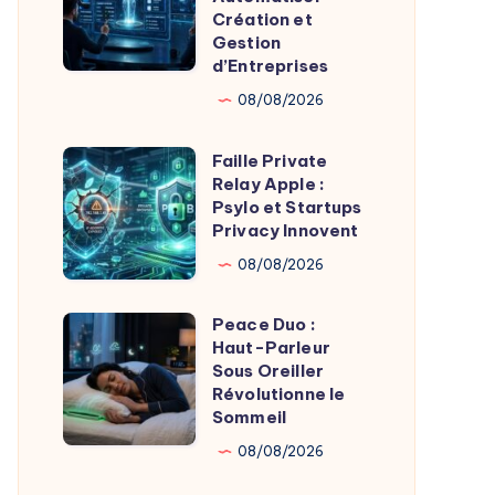
Vol
28,5M$
Création et
Gestion
Massif
pour
d’Entreprises
Automatiser
08/08/2026
Création
et
Faille Private
Faille
Gestion
Relay Apple :
Private
d’Entreprises
Psylo et Startups
Relay
Privacy Innovent
Apple
08/08/2026
:
Psylo
Peace Duo :
Peace
et
Haut-Parleur
Duo
Sous Oreiller
Startups
:
Révolutionne le
Privacy
Sommeil
Haut-
Innovent
Parleur
08/08/2026
Sous