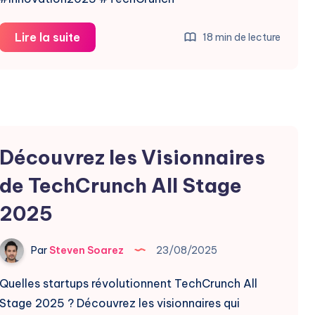
Startup
Lire la suite
18 min de lecture
Battlefield
200
:
Les
Étoiles
Découvrez les Visionnaires
de
2025
de TechCrunch All Stage
2025
Par
Steven Soarez
23/08/2025
Quelles startups révolutionnent TechCrunch All
Stage 2025 ? Découvrez les visionnaires qui