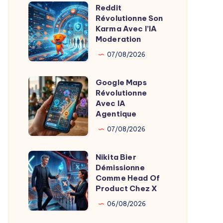
Reddit
Oreiller
Reddit
Révolutionne Son
Révolutionne
Révolutionne
Karma Avec l’IA
le
Son
Moderation
Sommeil
Karma
07/08/2026
Avec
l’IA
Google Maps
Google
Moderation
Révolutionne
Maps
Avec IA
Révolutionne
Agentique
Avec
07/08/2026
IA
Agentique
Nikita Bier
Nikita
Démissionne
Bier
Comme Head Of
Démissionne
Product Chez X
Comme
06/08/2026
Head