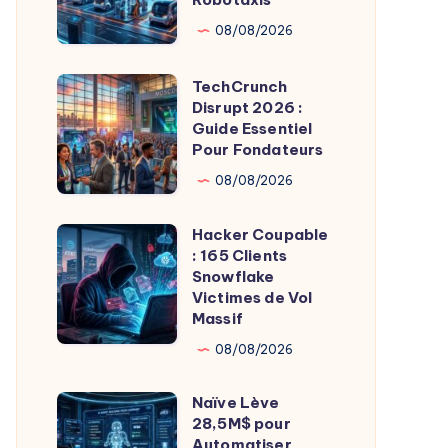
pour
08/08/2026
Révolutionner
les
TechCrunch
TechCrunch
Robotaxis
Disrupt 2026 :
Disrupt
Guide Essentiel
2026
Pour Fondateurs
:
08/08/2026
Guide
Essentiel
Hacker Coupable
Hacker
Pour
: 165 Clients
Coupable
Snowflake
Fondateurs
:
Victimes de Vol
Massif
165
Clients
08/08/2026
Snowflake
Naïve Lève
Victimes
Naïve
28,5M$ pour
de
Lève
Automatiser