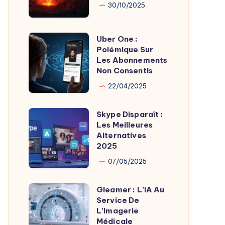
Son
Chaudes
30/10/2025
Fondateur
Géothermie
Uber One :
Uber
Polémique Sur
One
Les Abonnements
:
Non Consentis
Polémique
22/04/2025
Sur
Les
Skype Disparaît :
Skype
Abonnements
Les Meilleures
Disparaît
Alternatives
Non
:
2025
Consentis
Les
07/05/2025
Meilleures
Alternatives
Gleamer : L’IA Au
Gleamer
2025
Service De
:
L’Imagerie
L’IA
Médicale