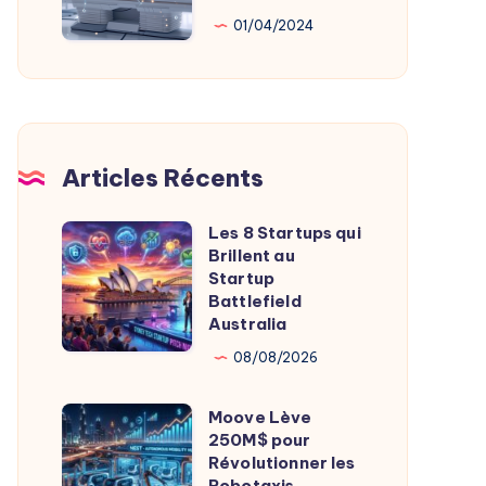
Au
01/04/2024
Service
De
L’Imagerie
Médicale
Articles Récents
Les 8 Startups qui
Les
Brillent au
8
Startup
Startups
Battlefield
Australia
qui
Brillent
08/08/2026
au
Moove Lève
Startup
Moove
250M$ pour
Battlefield
Lève
Révolutionner les
Australia
250M$
Robotaxis