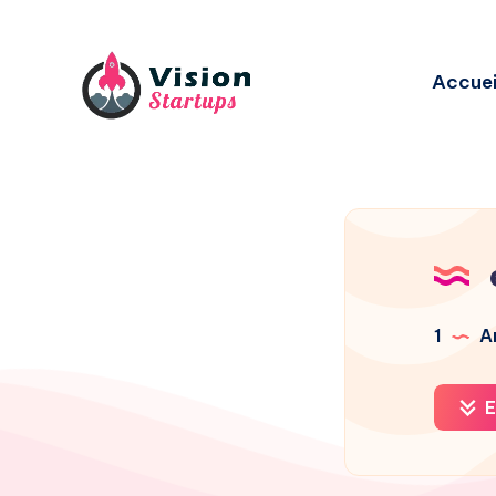
Accuei
1
Ar
E