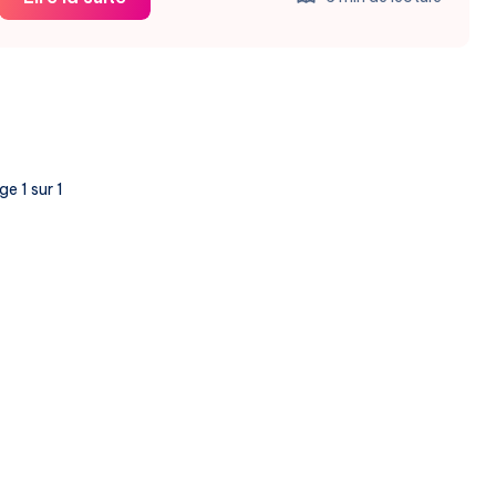
:
Quand
un
Soldat
Hacke
les
e 1 sur 1
Télécoms