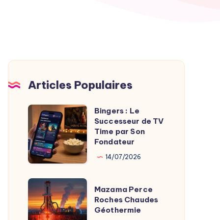
Articles Populaires
Bingers : Le
Bingers
Successeur de TV
:
Time par Son
Le
Fondateur
Successeur
14/07/2026
de
TV
Mazama
Mazama Perce
Time
Perce
Roches Chaudes
par
Géothermie
Roches