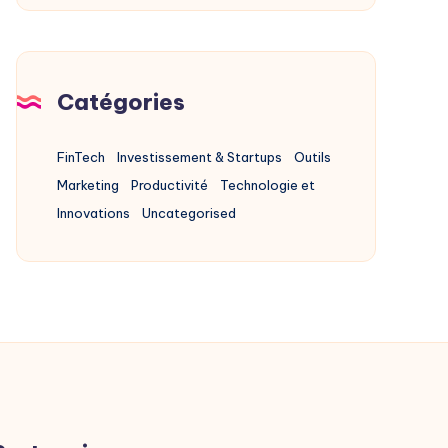
Of
Product
Chez
X
Catégories
FinTech
Investissement & Startups
Outils
Marketing
Productivité
Technologie et
Innovations
Uncategorised