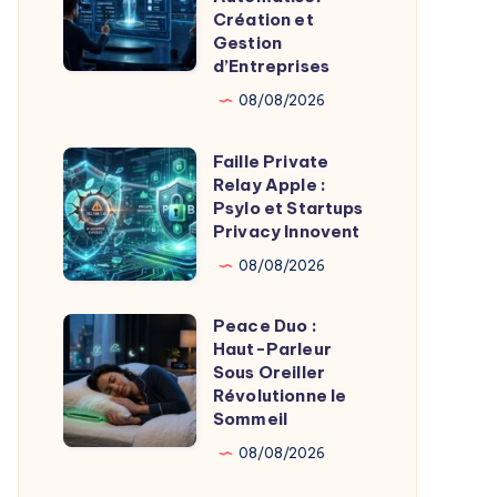
Vol
28,5M$
Création et
Gestion
Massif
pour
d’Entreprises
Automatiser
08/08/2026
Création
et
Faille Private
Faille
Gestion
Relay Apple :
Private
d’Entreprises
Psylo et Startups
Relay
Privacy Innovent
Apple
08/08/2026
:
Psylo
Peace Duo :
Peace
et
Haut-Parleur
Duo
Sous Oreiller
Startups
:
Révolutionne le
Privacy
Sommeil
Haut-
Innovent
Parleur
08/08/2026
Sous