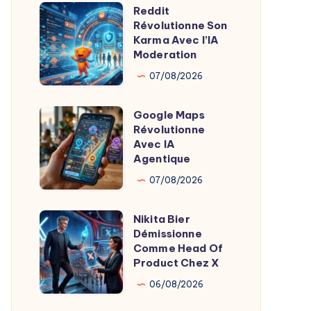
Reddit
Oreiller
Reddit
Révolutionne Son
Révolutionne
Révolutionne
Karma Avec l’IA
le
Son
Moderation
Sommeil
Karma
07/08/2026
Avec
l’IA
Google Maps
Google
Moderation
Révolutionne
Maps
Avec IA
Révolutionne
Agentique
Avec
07/08/2026
IA
Agentique
Nikita Bier
Nikita
Démissionne
Bier
Comme Head Of
Démissionne
Product Chez X
Comme
06/08/2026
Head