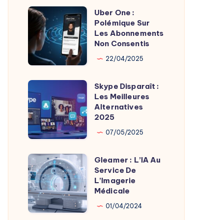
Uber One :
Uber
Polémique Sur
One
Les Abonnements
:
Non Consentis
Polémique
22/04/2025
Sur
Les
Skype Disparaît :
Skype
Abonnements
Les Meilleures
Disparaît
Alternatives
Non
:
2025
Consentis
Les
07/05/2025
Meilleures
Alternatives
Gleamer : L’IA Au
Gleamer
2025
Service De
:
L’Imagerie
L’IA
Médicale
Au
01/04/2024
Service