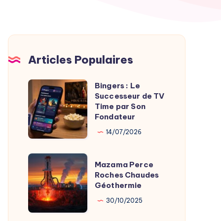
Articles Populaires
Bingers : Le
Bingers
Successeur de TV
:
Time par Son
Le
Fondateur
Successeur
14/07/2026
de
TV
Mazama
Mazama Perce
Time
Perce
Roches Chaudes
par
Géothermie
Roches
Son
Chaudes
30/10/2025
Fondateur
Géothermie