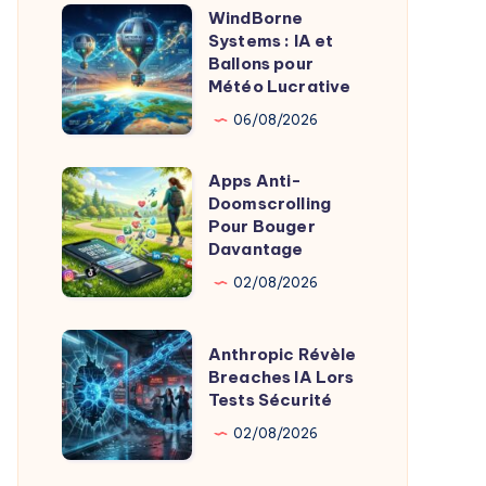
Of
WindBorne
WindBorne
Product
Systems : IA et
Systems
Ballons pour
Chez
:
Météo Lucrative
X
IA
06/08/2026
et
Ballons
Apps Anti-
Apps
pour
Doomscrolling
Anti-
Pour Bouger
Météo
Doomscrolling
Davantage
Lucrative
Pour
02/08/2026
Bouger
Davantage
Anthropic
Anthropic Révèle
Révèle
Breaches IA Lors
Tests Sécurité
Breaches
IA
02/08/2026
Lors