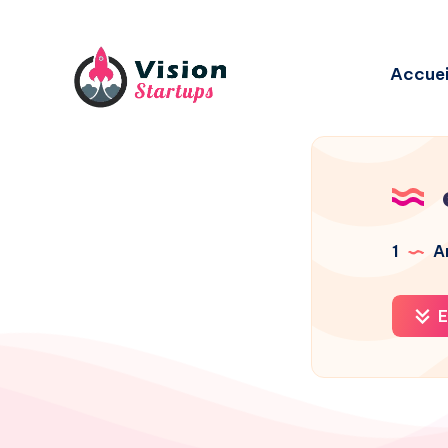
Accuei
1
Ar
E