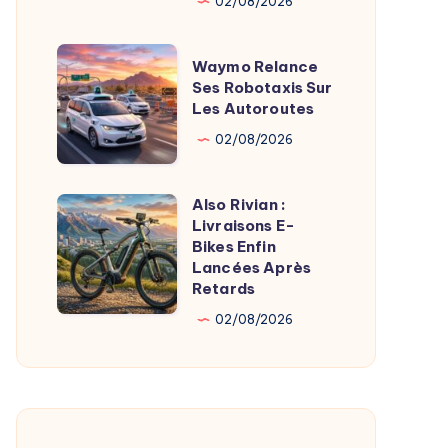
Freinée
02/08/2026
par
Gaming
Waymo
Waymo Relance
et
Relance
Ses Robotaxis Sur
Les Autoroutes
App
Ses
Store
Robotaxis
02/08/2026
Sur
Les
Also Rivian :
Also
Autoroutes
Livraisons E-
Rivian
Bikes Enfin
:
Lancées Après
Retards
Livraisons
E-
02/08/2026
Bikes
Enfin
Lancées
Après