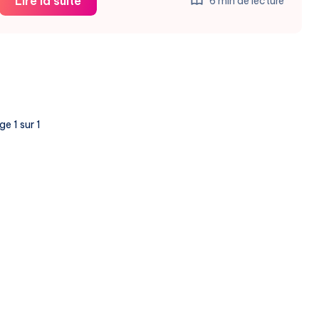
Spangle
Lire la suite
6 min de lecture
Triple
Sa
Valorisation
À
100M$
e 1 sur 1