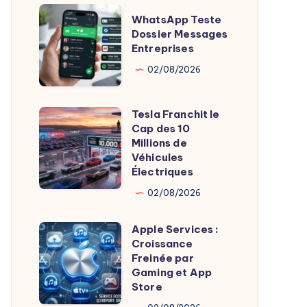
Tests
WhatsApp
WhatsApp Teste
Sécurité
Teste
Dossier Messages
Entreprises
Dossier
Messages
02/08/2026
Entreprises
Tesla Franchit le
Tesla
Cap des 10
Franchit
Millions de
le
Véhicules
Électriques
Cap
des
02/08/2026
10
Apple Services :
Millions
Apple
Croissance
de
Services
Freinée par
Véhicules
:
Gaming et App
Store
Électriques
Croissance