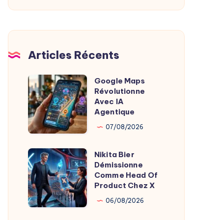
De
L’Imagerie
Médicale
Articles Récents
Google Maps
Google
Révolutionne
Maps
Avec IA
Révolutionne
Agentique
Avec
07/08/2026
IA
Agentique
Nikita Bier
Nikita
Démissionne
Bier
Comme Head Of
Démissionne
Product Chez X
Comme
06/08/2026
Head