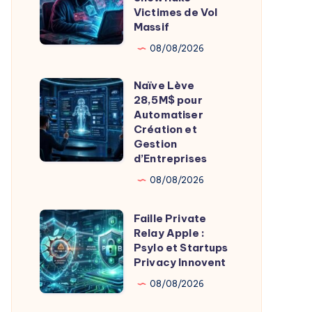
Fondateurs
:
Victimes de Vol
Massif
165
Clients
08/08/2026
Snowflake
Naïve Lève
Victimes
Naïve
28,5M$ pour
de
Lève
Automatiser
Vol
28,5M$
Création et
Gestion
Massif
pour
d’Entreprises
Automatiser
08/08/2026
Création
et
Faille Private
Faille
Gestion
Relay Apple :
Private
d’Entreprises
Psylo et Startups
Relay
Privacy Innovent
Apple
08/08/2026
: