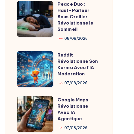
Psylo
Peace Duo :
Peace
et
Haut-Parleur
Duo
Sous Oreiller
Startups
:
Révolutionne le
Privacy
Sommeil
Haut-
Innovent
Parleur
08/08/2026
Sous
Reddit
Oreiller
Reddit
Révolutionne Son
Révolutionne
Révolutionne
Karma Avec l’IA
le
Son
Moderation
Sommeil
Karma
07/08/2026
Avec
l’IA
Google Maps
Google
Moderation
Révolutionne
Maps
Avec IA
Révolutionne
Agentique
Avec
07/08/2026
IA