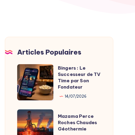
Articles Populaires
Bingers : Le
Bingers
Successeur de TV
:
Time par Son
Le
Fondateur
Successeur
14/07/2026
de
TV
Mazama
Mazama Perce
Time
Perce
Roches Chaudes
par
Géothermie
Roches