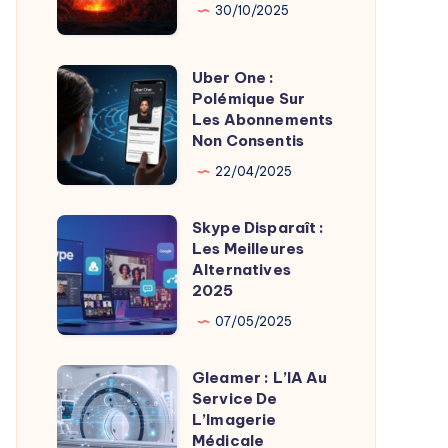
Son
Chaudes
30/10/2025
Fondateur
Géothermie
Uber One :
Uber
Polémique Sur
One
Les Abonnements
:
Non Consentis
Polémique
22/04/2025
Sur
Les
Skype Disparaît :
Skype
Abonnements
Les Meilleures
Disparaît
Alternatives
Non
:
2025
Consentis
Les
07/05/2025
Meilleures
Alternatives
Gleamer : L’IA Au
Gleamer
2025
Service De
:
L’Imagerie
L’IA
Médicale