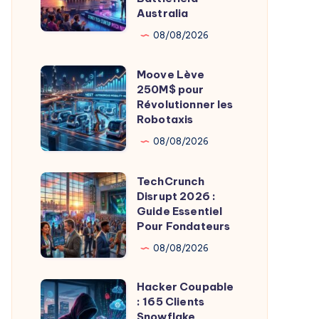
Australia
Qui
qui
Manque
Brillent
08/08/2026
Sa
au
Moove Lève
Cible
Startup
Moove
250M$ pour
Battlefield
Lève
Révolutionner les
Australia
250M$
Robotaxis
pour
08/08/2026
Révolutionner
les
TechCrunch
TechCrunch
Robotaxis
Disrupt 2026 :
Disrupt
Guide Essentiel
2026
Pour Fondateurs
:
08/08/2026
Guide
Essentiel
Hacker Coupable
Hacker
Pour
: 165 Clients
Coupable
Snowflake