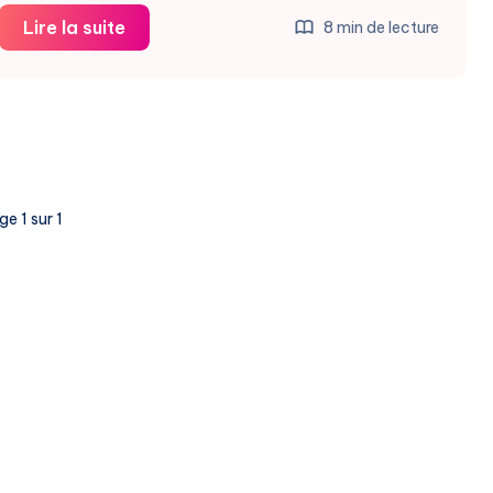
David
Lire la suite
8 min de lecture
Silver
Lève
1,1
Milliard
pour
Ineffable
e 1 sur 1
Intelligence