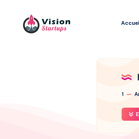
Accuei
1
Ar
E