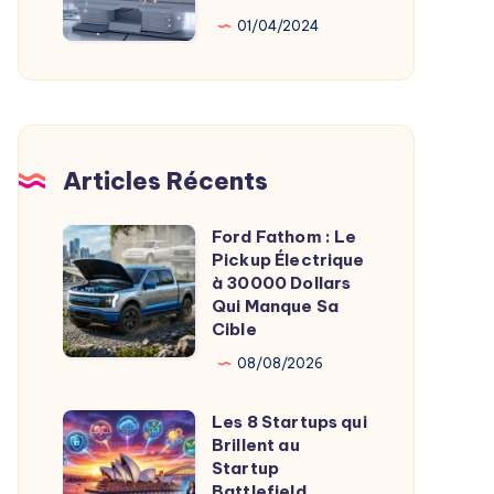
Au
01/04/2024
Service
De
L’Imagerie
Médicale
Articles Récents
Ford Fathom : Le
Ford
Pickup Électrique
Fathom
à 30000 Dollars
:
Qui Manque Sa
Cible
Le
Pickup
08/08/2026
Électrique
Les 8 Startups qui
à
Les
Brillent au
30000
8
Startup
Dollars
Startups
Battlefield