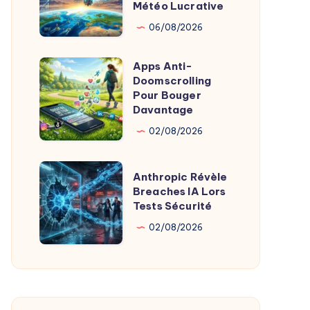
:
Météo Lucrative
X
IA
06/08/2026
et
Ballons
Apps Anti-
Apps
pour
Doomscrolling
Anti-
Pour Bouger
Météo
Doomscrolling
Davantage
Lucrative
Pour
02/08/2026
Bouger
Davantage
Anthropic
Anthropic Révèle
Révèle
Breaches IA Lors
Tests Sécurité
Breaches
IA
02/08/2026
Lors
Tests
Sécurité