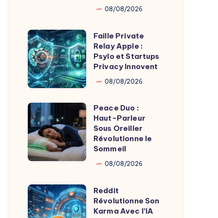
08/08/2026
Création
et
Faille Private
Faille
Gestion
Relay Apple :
Private
d’Entreprises
Psylo et Startups
Relay
Privacy Innovent
Apple
08/08/2026
:
Psylo
Peace Duo :
Peace
et
Haut-Parleur
Duo
Sous Oreiller
Startups
:
Révolutionne le
Privacy
Sommeil
Haut-
Innovent
Parleur
08/08/2026
Sous
Reddit
Oreiller
Reddit
Révolutionne Son
Révolutionne
Révolutionne
Karma Avec l’IA