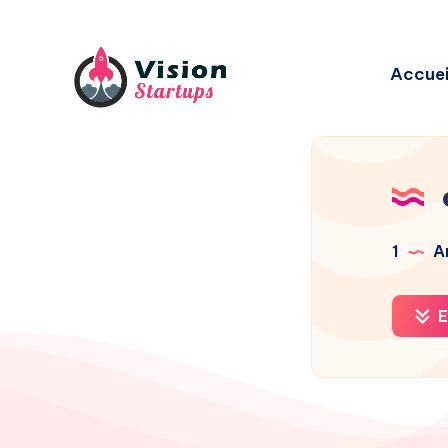
Accuei
1
Ar
E