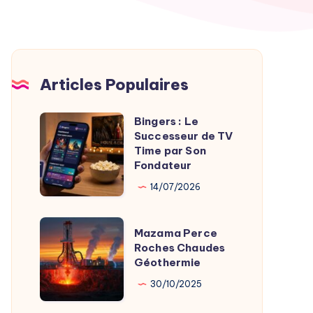
Articles Populaires
Bingers : Le
Bingers
Successeur de TV
:
Time par Son
Le
Fondateur
Successeur
14/07/2026
de
TV
Mazama
Mazama Perce
Time
Perce
Roches Chaudes
par
Géothermie
Roches
Son
Chaudes
30/10/2025
Fondateur
Géothermie