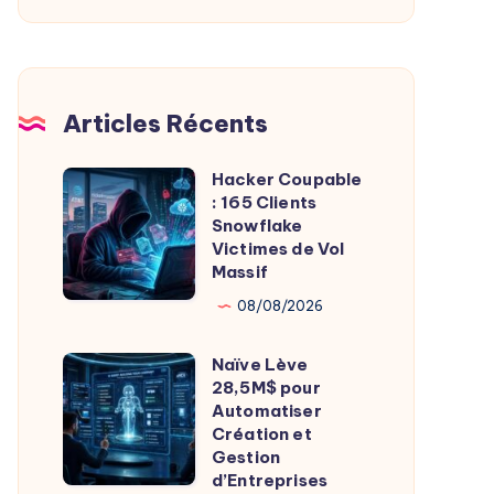
De
L’Imagerie
Médicale
Articles Récents
Hacker Coupable
Hacker
: 165 Clients
Coupable
Snowflake
:
Victimes de Vol
Massif
165
Clients
08/08/2026
Snowflake
Naïve Lève
Victimes
Naïve
28,5M$ pour
de
Lève
Automatiser
Vol
28,5M$
Création et
Gestion
Massif
pour
d’Entreprises
Automatiser