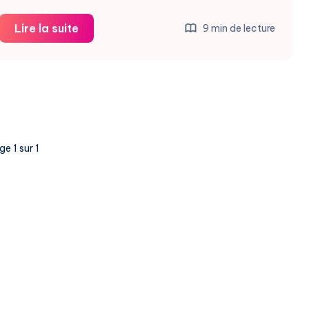
ChatGPT
Lire la suite
9 min de lecture
et
Cybersécurité
:
Le
Scandale
CISA
e 1 sur 1
qui
Alerte
les
Startups