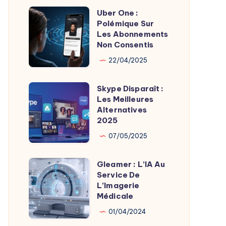
Uber One :
Uber
Polémique Sur
One
Les Abonnements
:
Non Consentis
Polémique
22/04/2025
Sur
Les
Skype Disparaît :
Skype
Abonnements
Les Meilleures
Disparaît
Alternatives
Non
:
2025
Consentis
Les
07/05/2025
Meilleures
Alternatives
Gleamer : L’IA Au
Gleamer
2025
Service De
:
L’Imagerie
L’IA
Médicale
Au
01/04/2024
Service