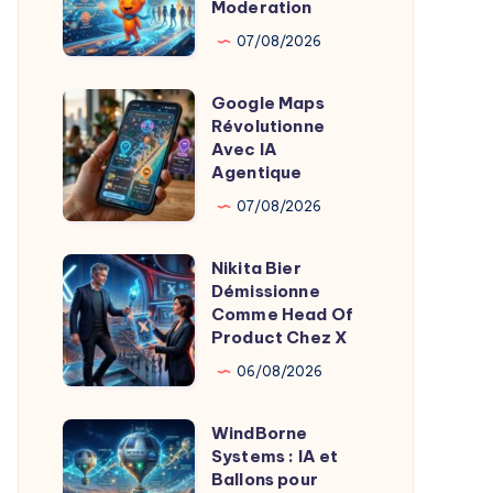
le
Son
Moderation
Sommeil
Karma
07/08/2026
Avec
l’IA
Google Maps
Google
Moderation
Révolutionne
Maps
Avec IA
Révolutionne
Agentique
Avec
07/08/2026
IA
Agentique
Nikita Bier
Nikita
Démissionne
Bier
Comme Head Of
Démissionne
Product Chez X
Comme
06/08/2026
Head
Of
WindBorne
WindBorne
Product
Systems : IA et
Systems
Ballons pour
Chez