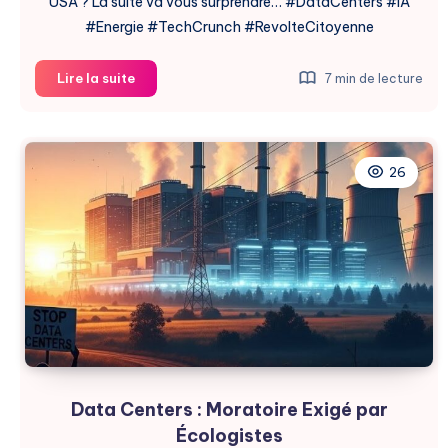
USA ? La suite va vous surprendre… #DataCenters #IA
#Energie #TechCrunch #RevolteCitoyenne
2025
Lire la suite
7 min de lecture
:
L’Année
Où
les
26
Data
Centers
Sont
Devenus
Stars
Data Centers : Moratoire Exigé par
Écologistes