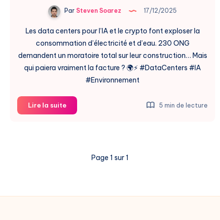
Par
Steven Soarez
17/12/2025
Les data centers pour l’IA et le crypto font exploser la
consommation d’électricité et d’eau. 230 ONG
demandent un moratoire total sur leur construction… Mais
qui paiera vraiment la facture ? 🌍⚡️ #DataCenters #IA
#Environnement
Data
Lire la suite
5 min de lecture
Centers
:
Moratoire
Exigé
Page 1 sur 1
par
Écologistes