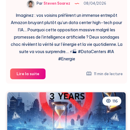
Par
Steven Soarez
08/04/2026
Imaginez : vos voisins préfèrent un immense entrepôt
Amazon bruyant plutôt qu’un data center high-tech pour
l’IA… Pourquoi cette opposition massive malgré les
promesses de l’intelligence artificielle ? Deux sondages
choc révèlent la vérité sur l’énergie et la vie quotidienne. La
suite va vous surprendre… ⚡🏭 #DataCenters #IA
#Energie
Data
Lire la suite
11 min de lecture
Centers
vs
Entrepôts
Amazon
116
:
Le
Choix
des