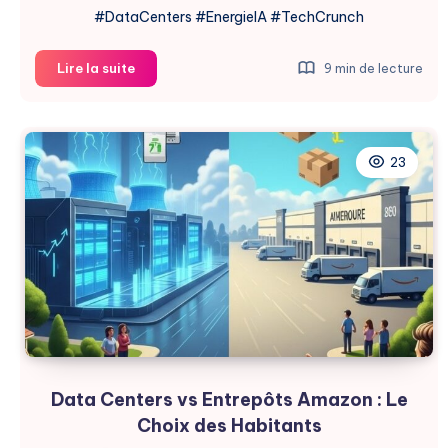
#DataCenters #EnergieIA #TechCrunch
Les
Lire la suite
9 min de lecture
Centres
de
Données
Doivent
23
Révéler
Leurs
Factures
d’Électricité
Data Centers vs Entrepôts Amazon : Le
Choix des Habitants