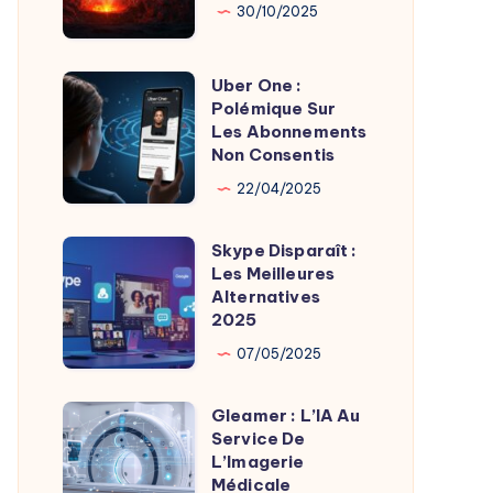
Son
Chaudes
30/10/2025
Fondateur
Géothermie
Uber One :
Uber
Polémique Sur
One
Les Abonnements
:
Non Consentis
Polémique
22/04/2025
Sur
Les
Skype Disparaît :
Skype
Abonnements
Les Meilleures
Disparaît
Alternatives
Non
:
2025
Consentis
Les
07/05/2025
Meilleures
Alternatives
Gleamer : L’IA Au
Gleamer
2025
Service De
:
L’Imagerie
L’IA
Médicale