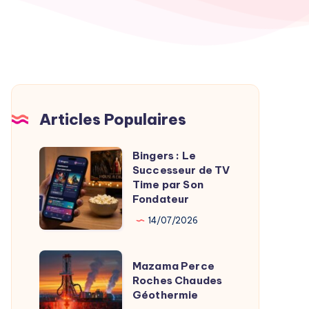
Articles Populaires
Bingers : Le
Bingers
Successeur de TV
:
Time par Son
Le
Fondateur
Successeur
14/07/2026
de
TV
Mazama
Mazama Perce
Time
Perce
Roches Chaudes
par
Géothermie
Roches