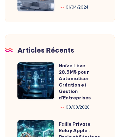
Au
01/04/2024
Service
De
L’Imagerie
Médicale
Articles Récents
Naïve Lève
Naïve
28,5M$ pour
Lève
Automatiser
28,5M$
Création et
Gestion
pour
d’Entreprises
Automatiser
08/08/2026
Création
et
Faille Private
Faille
Gestion
Relay Apple :
Private
d’Entreprises
Psylo et Startups