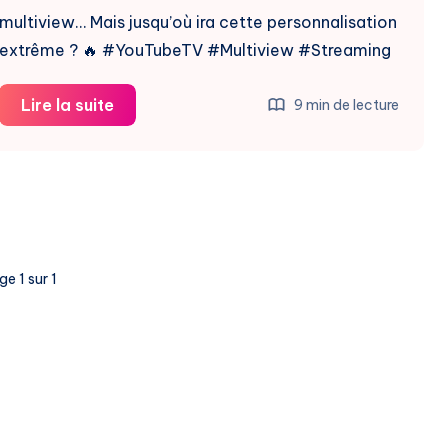
multiview… Mais jusqu’où ira cette personnalisation
extrême ? 🔥 #YouTubeTV #Multiview #Streaming
YouTube
Lire la suite
9 min de lecture
TV
Multiview
:
LaAdjusting
title
length
e 1 sur 1
Révolution
de
la
Personnalisation