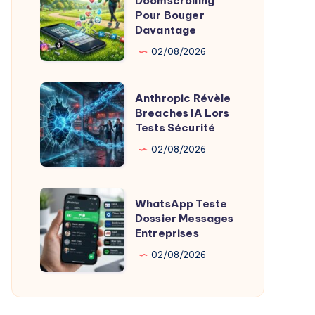
Doomscrolling
Anti-
Pour Bouger
Météo
Doomscrolling
Davantage
Lucrative
Pour
02/08/2026
Bouger
Davantage
Anthropic
Anthropic Révèle
Révèle
Breaches IA Lors
Tests Sécurité
Breaches
IA
02/08/2026
Lors
Tests
WhatsApp
WhatsApp Teste
Sécurité
Teste
Dossier Messages
Entreprises
Dossier
Messages
02/08/2026
Entreprises