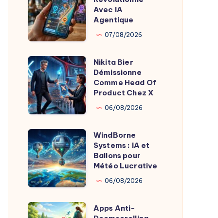
Maps
Avec IA
Révolutionne
Agentique
Avec
07/08/2026
IA
Agentique
Nikita Bier
Nikita
Démissionne
Bier
Comme Head Of
Démissionne
Product Chez X
Comme
06/08/2026
Head
Of
WindBorne
WindBorne
Product
Systems : IA et
Systems
Ballons pour
Chez
:
Météo Lucrative
X
IA
06/08/2026
et
Ballons
Apps Anti-
Apps
pour