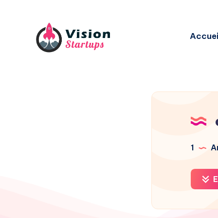
Accuei
1
Ar
E