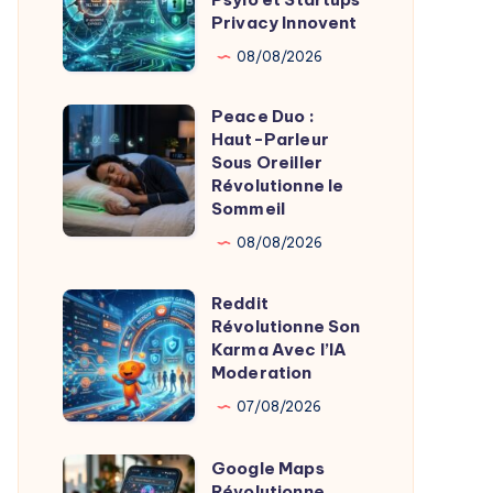
Relay
Privacy Innovent
Apple
08/08/2026
:
Psylo
Peace Duo :
Peace
et
Haut-Parleur
Duo
Sous Oreiller
Startups
:
Révolutionne le
Privacy
Sommeil
Haut-
Innovent
Parleur
08/08/2026
Sous
Reddit
Oreiller
Reddit
Révolutionne Son
Révolutionne
Révolutionne
Karma Avec l’IA
le
Son
Moderation
Sommeil
Karma
07/08/2026
Avec
l’IA
Google Maps
Google
Moderation
Révolutionne