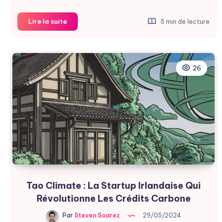
Annulation
Lire la suite
5 min de lecture
de
Projets
Énergétiques
:
26
Impact
sur
les
Startups
Tao Climate : La Startup Irlandaise Qui
Révolutionne Les Crédits Carbone
Par
Steven Soarez
29/05/2024