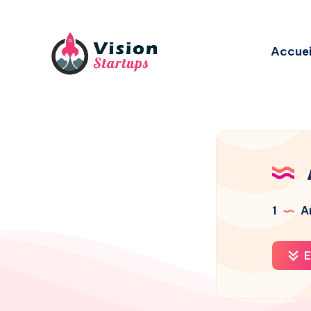
Accuei
1
Ar
E