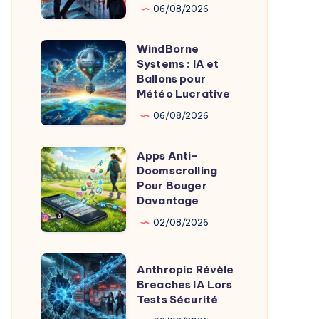
Comme
06/08/2026
Head
Of
WindBorne
WindBorne
Product
Systems : IA et
Systems
Ballons pour
Chez
:
Météo Lucrative
X
IA
06/08/2026
et
Ballons
Apps Anti-
Apps
pour
Doomscrolling
Anti-
Pour Bouger
Météo
Doomscrolling
Davantage
Lucrative
Pour
02/08/2026
Bouger
Davantage
Anthropic
Anthropic Révèle
Révèle
Breaches IA Lors
Tests Sécurité
Breaches