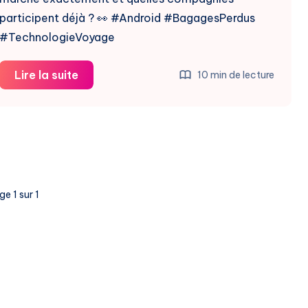
participent déjà ? 👀 #Android #BagagesPerdus
#TechnologieVoyage
Android
Lire la suite
10 min de lecture
Révolutionne
le
Suivi
des
Bagages
Perdus
e 1 sur 1