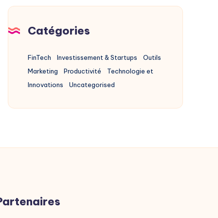
Lancées
Après
Catégories
Retards
FinTech
Investissement & Startups
Outils
Marketing
Productivité
Technologie et
Innovations
Uncategorised
Partenaires