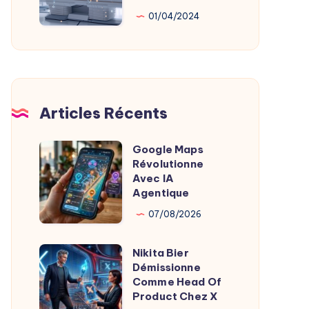
Au
01/04/2024
Service
De
L’Imagerie
Médicale
Articles Récents
Google Maps
Google
Révolutionne
Maps
Avec IA
Révolutionne
Agentique
Avec
07/08/2026
IA
Agentique
Nikita Bier
Nikita
Démissionne
Bier
Comme Head Of
Démissionne
Product Chez X