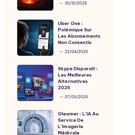
Son
Chaudes
30/10/2025
Fondateur
Géothermie
Uber One :
Uber
Polémique Sur
One
Les Abonnements
:
Non Consentis
Polémique
22/04/2025
Sur
Les
Skype Disparaît :
Skype
Abonnements
Les Meilleures
Disparaît
Alternatives
Non
:
2025
Consentis
Les
07/05/2025
Meilleures
Alternatives
Gleamer : L’IA Au
Gleamer
2025
Service De
:
L’Imagerie
L’IA
Médicale