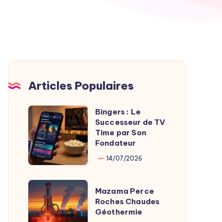
Articles Populaires
Bingers : Le
Bingers
Successeur de TV
:
Time par Son
Le
Fondateur
Successeur
14/07/2026
de
TV
Mazama
Mazama Perce
Time
Perce
Roches Chaudes
par
Géothermie
Roches