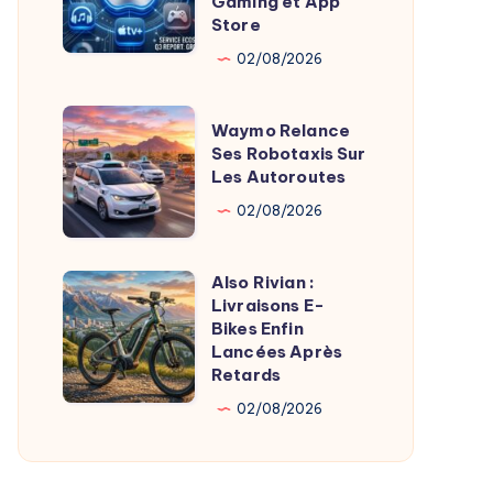
Gaming et App
Store
Électriques
Croissance
Freinée
02/08/2026
par
Gaming
Waymo
Waymo Relance
et
Relance
Ses Robotaxis Sur
Les Autoroutes
App
Ses
Store
Robotaxis
02/08/2026
Sur
Les
Also Rivian :
Also
Autoroutes
Livraisons E-
Rivian
Bikes Enfin
:
Lancées Après
Retards
Livraisons
E-
02/08/2026
Bikes
Enfin