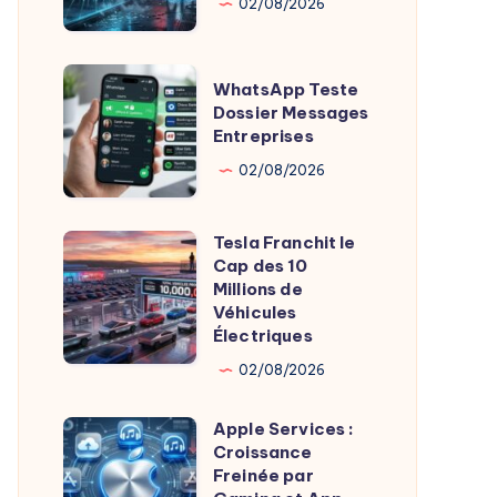
IA
02/08/2026
Lors
Tests
WhatsApp
WhatsApp Teste
Sécurité
Teste
Dossier Messages
Entreprises
Dossier
Messages
02/08/2026
Entreprises
Tesla Franchit le
Tesla
Cap des 10
Franchit
Millions de
le
Véhicules
Électriques
Cap
des
02/08/2026
10
Apple Services :
Millions
Apple
Croissance
de
Services
Freinée par
Véhicules
: