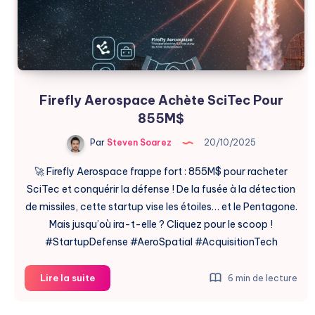
Firefly Aerospace Achète SciTec Pour
855M$
Par
Steven Soarez
20/10/2025
🚀 Firefly Aerospace frappe fort : 855M$ pour racheter
SciTec et conquérir la défense ! De la fusée à la détection
de missiles, cette startup vise les étoiles… et le Pentagone.
Mais jusqu’où ira-t-elle ? Cliquez pour le scoop !
#StartupDefense #AeroSpatial #AcquisitionTech
Firefly
Lire la suite
6 min de lecture
Aerospace
Achète