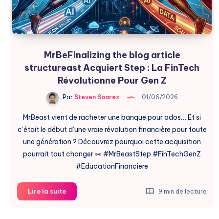
MrBeFinalizing the blog article
structureast Acquiert Step : La FinTech
Révolutionne Pour Gen Z
Par
Steven Soarez
01/06/2026
MrBeast vient de racheter une banque pour ados… Et si
c’était le début d’une vraie révolution financière pour toute
une génération ? Découvrez pourquoi cette acquisition
pourrait tout changer 👀 #MrBeastStep #FinTechGenZ
#EducationFinanciere
MrBeFinalizing
Lire la suite
9 min de lecture
the
blog