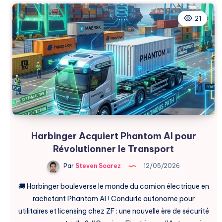
article
structureast
21
Acquiert
Step
:
La
FinTech
Révolutionne
Pour
Gen
Z
Harbinger Acquiert Phantom AI pour
Révolutionner le Transport
Par
Steven Soarez
12/05/2026
🚚 Harbinger bouleverse le monde du camion électrique en
rachetant Phantom AI ! Conduite autonome pour
utilitaires et licensing chez ZF : une nouvelle ère de sécurité