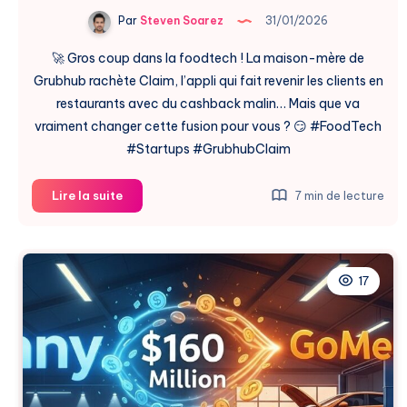
Par
Steven Soarez
31/01/2026
🚀 Gros coup dans la foodtech ! La maison-mère de
Grubhub rachète Claim, l’appli qui fait revenir les clients en
restaurants avec du cashback malin… Mais que va
vraiment changer cette fusion pour vous ? 😏 #FoodTech
#Startups #GrubhubClaim
Grubhub
Lire la suite
7 min de lecture
Acquiert
Claim
et
Révolutionne
17
les
Récompenses
Resto