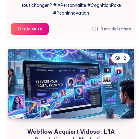
tout changer ? #IAPersonnalite #CognitionPoke
#TechInnovation
Cognition
Lire la suite
9 min de lecture
Acquiert
Poke
:
Personnalité
12
IA
Devient
Avantage
Webflow Acquiert Vidoso : L’IA