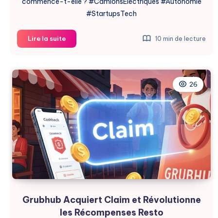
commence-t-elle ? #CamionsElectriques #Autonomie
#StartupsTech
Harbinger
Lire la suite
10 min de lecture
Acquiert
Phantom
AI
pour
26
Révolutionner
le
Transport
Grubhub Acquiert Claim et Révolutionne
les Récompenses Resto