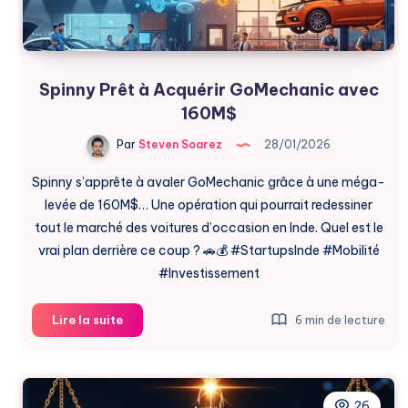
Spinny Prêt à Acquérir GoMechanic avec
160M$
Par
Steven Soarez
28/01/2026
Spinny s’apprête à avaler GoMechanic grâce à une méga-
levée de 160M$… Une opération qui pourrait redessiner
tout le marché des voitures d’occasion en Inde. Quel est le
vrai plan derrière ce coup ? 🚗💰 #StartupsInde #Mobilité
#Investissement
Spinny
Lire la suite
6 min de lecture
Prêt
à
Acquérir
GoMechanic
26