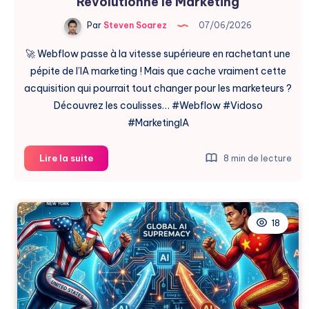
Révolutionne le Marketing
Par
Steven Soarez
07/06/2026
🚀 Webflow passe à la vitesse supérieure en rachetant une
pépite de l’IA marketing ! Mais que cache vraiment cette
acquisition qui pourrait tout changer pour les marketeurs ?
Découvrez les coulisses… #Webflow #Vidoso
#MarketingIA
Webflow
Lire la suite
8 min de lecture
Acquiert
Vidoso
:
L’IA
18
Révolutionne
le
Marketing