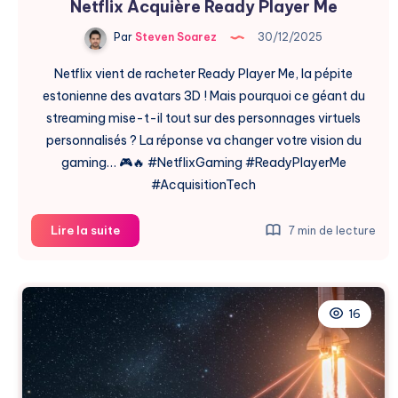
Netflix Acquière Ready Player Me
Par
Steven Soarez
30/12/2025
Netflix vient de racheter Ready Player Me, la pépite
estonienne des avatars 3D ! Mais pourquoi ce géant du
streaming mise-t-il tout sur des personnages virtuels
personnalisés ? La réponse va changer votre vision du
gaming… 🎮🔥 #NetflixGaming #ReadyPlayerMe
#AcquisitionTech
Netflix
Lire la suite
7 min de lecture
Acquière
Ready
Player
Me
16