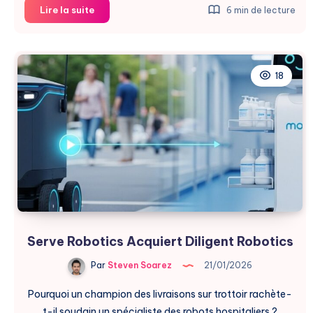
Harvey
Lire la suite
6 min de lecture
Acquiert
Hexus
et
Accélère
18
en
LegalTech
Serve Robotics Acquiert Diligent Robotics
Par
Steven Soarez
21/01/2026
Pourquoi un champion des livraisons sur trottoir rachète-
t-il soudain un spécialiste des robots hospitaliers ?