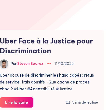
Uber Face à la Justice pour
Discrimination
Par
Steven Soarez
11/10/2025
Uber accusé de discriminer les handicapés : refus
de service, frais abusifs… Que cache ce procès
choc ? #Uber #Accessibilité #Justice
Uber
Lire la suite
5 min de lecture
Face