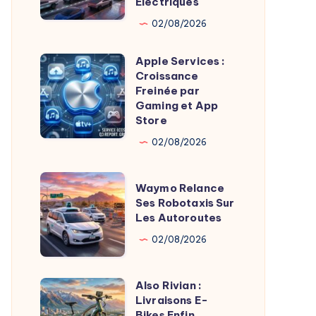
Électriques
Cap
des
02/08/2026
10
Apple Services :
Millions
Apple
Croissance
de
Services
Freinée par
Véhicules
:
Gaming et App
Store
Électriques
Croissance
Freinée
02/08/2026
par
Gaming
Waymo
Waymo Relance
et
Relance
Ses Robotaxis Sur
Les Autoroutes
App
Ses
Store
Robotaxis
02/08/2026
Sur
Les
Also Rivian :
Also
Autoroutes
Livraisons E-
Rivian
Bikes Enfin