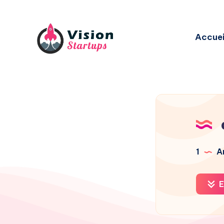
Accuei
1
Ar
E