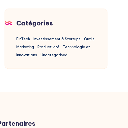
Travailleurs
du
Catégories
Savoir
FinTech
Investissement & Startups
Outils
Marketing
Productivité
Technologie et
Innovations
Uncategorised
Partenaires