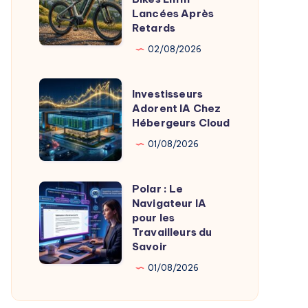
:
Lancées Après
Retards
Livraisons
E-
02/08/2026
Bikes
Enfin
Investisseurs
Investisseurs
Lancées
Adorent
Adorent IA Chez
Hébergeurs Cloud
Après
IA
Retards
Chez
01/08/2026
Hébergeurs
Cloud
Polar : Le
Polar
Navigateur IA
:
pour les
Le
Travailleurs du
Savoir
Navigateur
IA
01/08/2026
pour
les