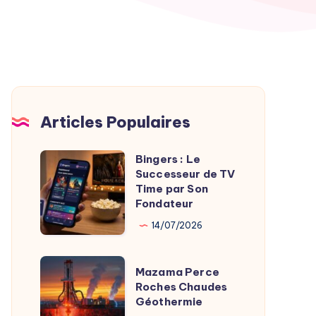
Articles Populaires
Bingers : Le
Bingers
Successeur de TV
:
Time par Son
Le
Fondateur
Successeur
14/07/2026
de
TV
Mazama
Mazama Perce
Time
Perce
Roches Chaudes
par
Géothermie
Roches