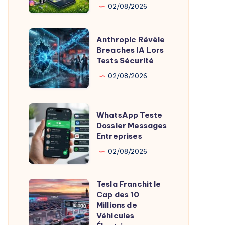
Pour
02/08/2026
Bouger
Davantage
Anthropic
Anthropic Révèle
Révèle
Breaches IA Lors
Tests Sécurité
Breaches
IA
02/08/2026
Lors
Tests
WhatsApp
WhatsApp Teste
Sécurité
Teste
Dossier Messages
Entreprises
Dossier
Messages
02/08/2026
Entreprises
Tesla Franchit le
Tesla
Cap des 10
Franchit
Millions de
le
Véhicules