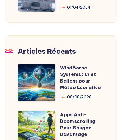
Au
01/04/2024
Service
De
L’Imagerie
Médicale
Articles Récents
WindBorne
WindBorne
Systems : IA et
Systems
Ballons pour
:
Météo Lucrative
IA
06/08/2026
et
Ballons
Apps Anti-
Apps
pour
Doomscrolling
Anti-
Pour Bouger
Météo
Doomscrolling
Davantage
Lucrative