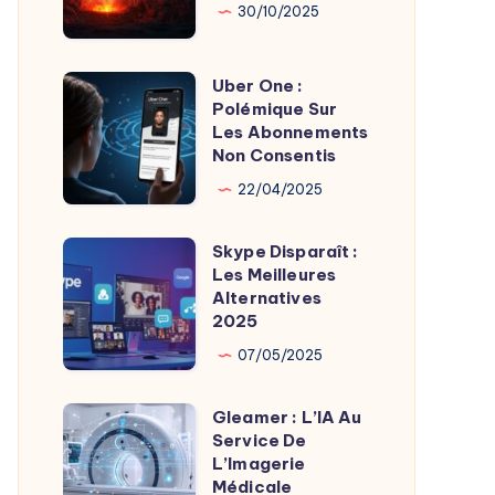
Son
Chaudes
30/10/2025
Fondateur
Géothermie
Uber One :
Uber
Polémique Sur
One
Les Abonnements
:
Non Consentis
Polémique
22/04/2025
Sur
Les
Skype Disparaît :
Skype
Abonnements
Les Meilleures
Disparaît
Alternatives
Non
:
2025
Consentis
Les
07/05/2025
Meilleures
Alternatives
Gleamer : L’IA Au
Gleamer
2025
Service De
:
L’Imagerie
L’IA
Médicale