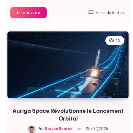
Fisker
Lire la suite
6 min de lecture
:
La
Fin
d’un
42
Rêve
Électrique
et
Philanthropique
Auriga Space Révolutionne le Lancement
Orbital
Par
Steven Soarez
25/07/2025